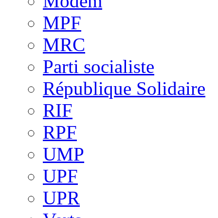
Modem
MPF
MRC
Parti socialiste
République Solidaire
RIF
RPF
UMP
UPF
UPR