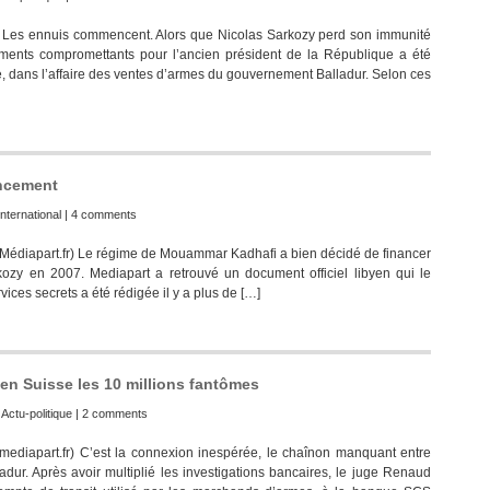
r) Les ennuis commencent. Alors que Nicolas Sarkozy perd son immunité
uments compromettants pour l’ancien président de la République a été
ans l’affaire des ventes d’armes du gouvernement Balladur. Selon ces
ancement
International
|
4 comments
ke (Médiapart.fr) Le régime de Mouammar Kadhafi a bien décidé de financer
ozy en 2007. Mediapart a retrouvé un document officiel libyen qui le
ices secrets a été rédigée il y a plus de […]
e en Suisse les 10 millions fantômes
:
Actu-politique
|
2 comments
iapart.fr) C’est la connexion inespérée, le chaînon manquant entre
ladur. Après avoir multiplié les investigations bancaires, le juge Renaud