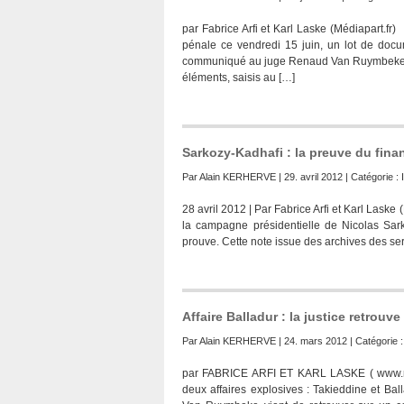
par Fabrice Arfi et Karl Laske (Médiapart.f
pénale ce vendredi 15 juin, un lot de doc
communiqué au juge Renaud Van Ruymbeke, d
éléments, saisis au […]
Sarkozy-Kadhafi : la preuve du fin
Par
Alain KERHERVE
| 29. avril 2012 | Catégorie :
28 avril 2012 | Par Fabrice Arfi et Karl Las
la campagne présidentielle de Nicolas Sark
prouve. Cette note issue des archives des serv
Affaire Balladur : la justice retrouv
Par
Alain KERHERVE
| 24. mars 2012 | Catégorie 
par FABRICE ARFI ET KARL LASKE ( www.med
deux affaires explosives : Takieddine et Bal