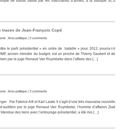
mpte de transit utilisé par les marchands d’armes, à la banque SCS
les traces de Jean-François Copé
orie :
Actu-politique
|
3 comments
e le parti présidentiel « en ordre de bataille » pour 2012, pourra-t-il
’UMP, ancien ministre du budget, est un proche de Thierry Gaubert et de
xamen par le juge Renaud Van Ruymbeke dans l’affaire des […]
orie :
Actu-politique
|
3 comments
r Par Fabrice Arfi et Karl Laske Il s’agit d’une très mauvaise nouvelle
s d’audition par le juge Renaud Van Ruymbeke, l’homme d’affaires Ziad
l’étendue des liens avec l’entourage présidentiel, a été mis […]