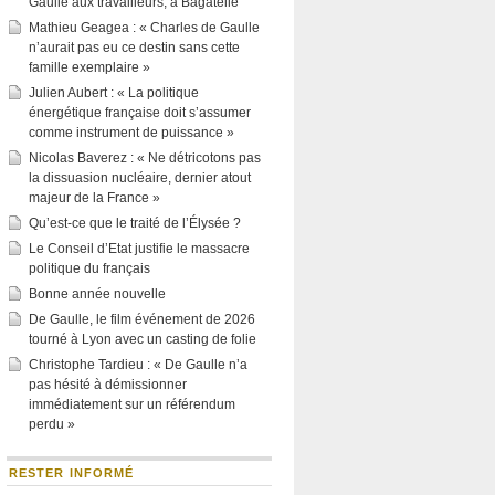
Gaulle aux travailleurs, à Bagatelle
Mathieu Geagea : « Charles de Gaulle
n’aurait pas eu ce destin sans cette
famille exemplaire »
Julien Aubert : « La politique
énergétique française doit s’assumer
comme instrument de puissance »
Nicolas Baverez : « Ne détricotons pas
la dissuasion nucléaire, dernier atout
majeur de la France »
Qu’est-ce que le traité de l’Élysée ?
Le Conseil d’Etat justifie le massacre
politique du français
Bonne année nouvelle
De Gaulle, le film événement de 2026
tourné à Lyon avec un casting de folie
Christophe Tardieu : « De Gaulle n’a
pas hésité à démissionner
immédiatement sur un référendum
perdu »
RESTER INFORMÉ