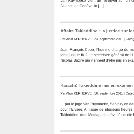
Van Ruymbeke vient de retrouver sur un co
Alliance de Genève, la […]
Affaire Takieddine : la justice sur 
Par
Alain KERHERVE
| 23. septembre 2011 | Catég
Jean-François Copé, l’homme chargé de mettr
tenir jusque-là ? Le secrétaire général de l
Nicolas Bazire qui viennent d’être mis en e
Karachi: Takieddine mis en examen
Par
Alain KERHERVE
| 16. septembre 2011 | Catég
… par le juge Van Ruymbeke, Sarkozy en dange
pour l’Elysée. A l’issue de plusieurs heure
Takieddine, dont Mediapart a dévoilé cet été 