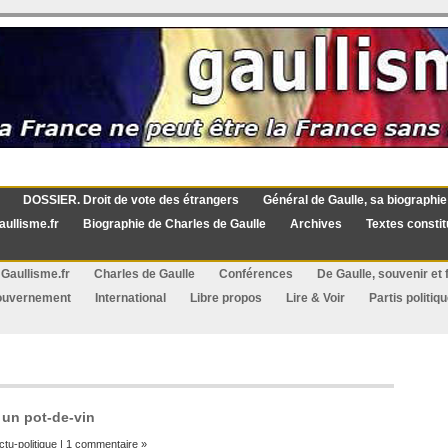
DOSSIER. Droit de vote des étrangers
Général de Gaulle, sa biographie
aullisme.fr
Biographie de Charles de Gaulle
Archives
Textes constit
Gaullisme.fr
Charles de Gaulle
Conférences
De Gaulle, souvenir et f
ouvernement
International
Libre propos
Lire & Voir
Partis politiq
 un pot-de-vin
ctu-politique
|
1 commentaire »