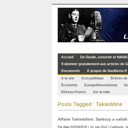
Accueil
De Gaulle, souvenir et fidélité
S’abonner gratuitement aux articles de G
Documents
À propos de Gaullisme.fr
A la une
Actu-politique
Brèves de 
Économie
Europe/International
G
Réseau France
Sur la toile
Posts Tagged ‘ Takieddine ’
Affaire Takieddine: Sarkozy a validé
Par
Alain KERHERVE
| 14. juin 2012 | Catégorie :
A