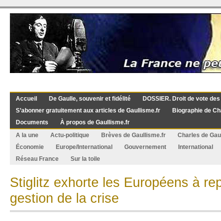
Accueil
De Gaulle, souvenir et fidélité
DOSSIER. Droit de vote des
S’abonner gratuitement aux articles de Gaullisme.fr
Biographie de Ch
Documents
À propos de Gaullisme.fr
A la une
Actu-politique
Brèves de Gaullisme.fr
Charles de Gau
Économie
Europe/International
Gouvernement
International
Réseau France
Sur la toile
Stiglitz exhorte les Européens à re
gestion de la crise