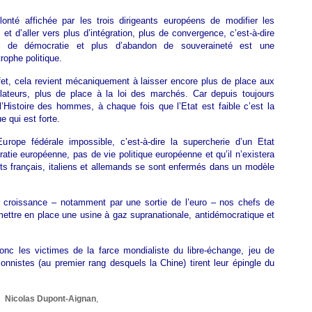
lonté affichée par les trois dirigeants européens de modifier les
s et d’aller vers plus d’intégration, plus de convergence, c’est-à-dire
s de démocratie et plus d’abandon de souveraineté est une
rophe politique.
fet, cela revient mécaniquement à laisser encore plus de place aux
lateurs, plus de place à la loi des marchés. Car depuis toujours
l’Histoire des hommes, à chaque fois que l’Etat est faible c’est la
 qui est forte.
rope fédérale impossible, c’est-à-dire la supercherie d’un Etat
atie européenne, pas de vie politique européenne et qu’il n’existera
ts français, italiens et allemands se sont enfermés dans un modèle
de croissance – notamment par une sortie de l’euro – nos chefs de
ttre en place une usine à gaz supranationale, antidémocratique et
nc les victimes de la farce mondialiste du libre-échange, jeu de
onnistes (au premier rang desquels la Chine) tirent leur épingle du
Nicolas Dupont-Aignan
,