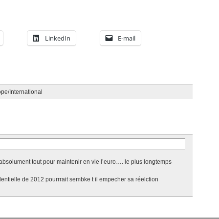
LinkedIn
E-mail
pe/International
bsolument tout pour maintenir en vie l’euro…. le plus longtemps
identielle de 2012 pourrrait sembke t il empecher sa réelction