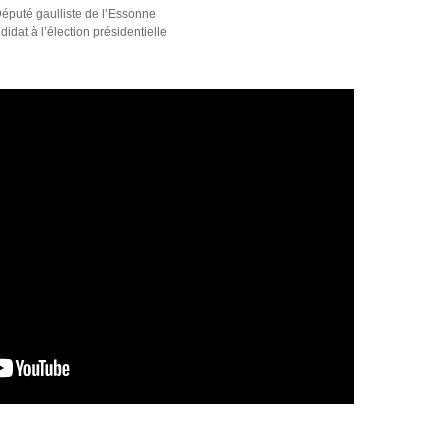
éputé gaulliste de l’Essonne
didat à l’élection présidentielle