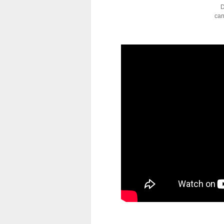
D
can