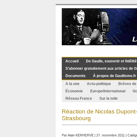
Accueil
De Gaulle, souvenir et fidélité
S’abonner gratuitement aux articles de G
Documents
À propos de Gaullisme.fr
A la une
Actu-politique
Brèves de 
Économie
Europe/International
G
Réseau France
Sur la toile
Réaction de Nicolas Dupont-
Strasbourg
Par
Alain KERHERVE
| 27. novembre 2011 | Catégo