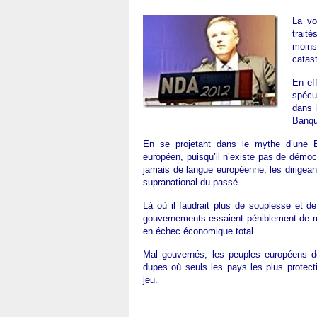
La vo
traité
moin
catast
En ef
spécu
dans 
Banque
En se projetant dans le mythe d’une Eu
européen, puisqu’il n’existe pas de démocr
jamais de langue européenne, les dirigean
supranational du passé.
Là où il faudrait plus de souplesse et 
gouvernements essaient péniblement de me
en échec économique total.
Mal gouvernés, les peuples européens do
dupes où seuls les pays les plus protecti
jeu.