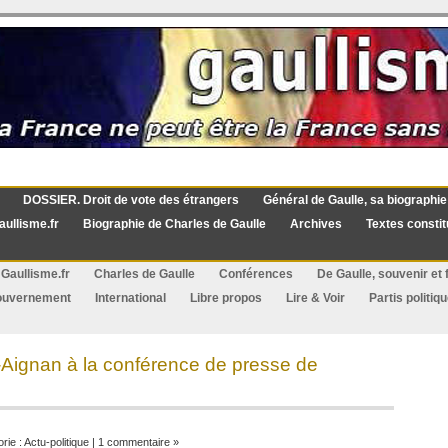
DOSSIER. Droit de vote des étrangers
Général de Gaulle, sa biographie
aullisme.fr
Biographie de Charles de Gaulle
Archives
Textes constit
Gaullisme.fr
Charles de Gaulle
Conférences
De Gaulle, souvenir et f
ouvernement
International
Libre propos
Lire & Voir
Partis politiq
Aignan à la conférence de presse de
rie :
Actu-politique
|
1 commentaire »