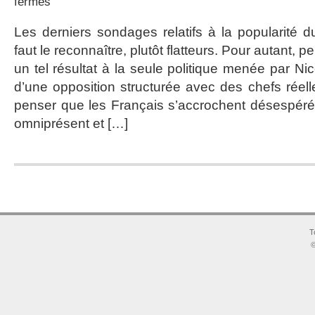
fermés
L’avenir,
c’est
Les derniers sondages relatifs à la popularité du
la
faut le reconnaître, plutôt flatteurs. Pour autant, p
trahison
des
un tel résultat à la seule politique menée par N
promesses
d’une opposition structurée avec des chefs réel
penser que les Français s’accrochent désespéré
omniprésent et […]
T
©