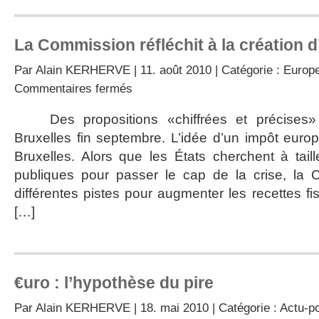
La Commission réfléchit à la création 
Par
Alain KERHERVE
| 11. août 2010 | Catégorie :
Europe
sur
Commentaires fermés
La
Commission
Des propositions «chiffrées et précises» 
réfléchit
Bruxelles fin septembre. L’idée d’un impôt euro
à
la
Bruxelles. Alors que les États cherchent à tai
création
publiques pour passer le cap de la crise, la
d’un
impôt
différentes pistes pour augmenter les recettes fi
européen
[…]
€uro : l’hypothèse du pire
Par
Alain KERHERVE
| 18. mai 2010 | Catégorie :
Actu-po