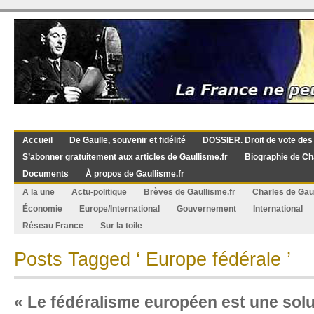
Accueil
De Gaulle, souvenir et fidélité
DOSSIER. Droit de vote des
S’abonner gratuitement aux articles de Gaullisme.fr
Biographie de Ch
Documents
À propos de Gaullisme.fr
A la une
Actu-politique
Brèves de Gaullisme.fr
Charles de Gau
Économie
Europe/International
Gouvernement
International
Réseau France
Sur la toile
Posts Tagged ‘ Europe fédérale ’
« Le fédéralisme européen est une solu