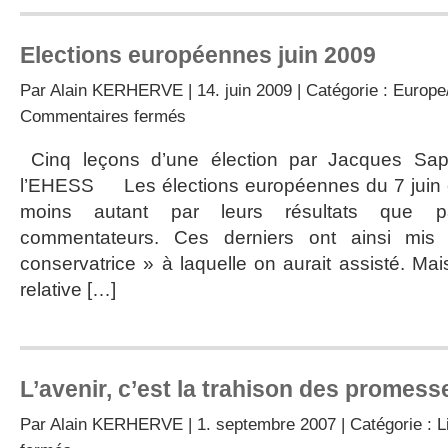
Elections européennes juin 2009
Par
Alain KERHERVE
| 14. juin 2009 | Catégorie :
Europe/
sur
Commentaires fermés
Elections
européennes
Cinq leçons d’une élection par Jacques Sapir
juin
l’EHESS Les élections européennes du 7 juin 
2009
moins autant par leurs résultats que p
commentateurs. Ces derniers ont ainsi mi
conservatrice » à laquelle on aurait assisté. Mais
relative […]
L’avenir, c’est la trahison des promess
Par
Alain KERHERVE
| 1. septembre 2007 | Catégorie :
L
sur