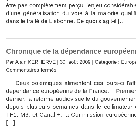
être pas complètement perçu l’enjeu considérable
d’une généralisation du vote à la majorité quali
dans le traité de Lisbonne. De quoi s’agit-il […]
Chronique de la dépendance européenn
Par
Alain KERHERVE
| 30. août 2009 | Catégorie :
Europe
sur
Commentaires fermés
Chronique
de
Deux polémiques alimentent ces jours-ci l’affl
la
dépendance européenne de la France. Premier 
dépendance
européenne
dernier, la réforme audiovisuelle du gouvernemen
de
depuis plusieurs semaines dans le collimateur 
la
France
TF1, M6, et Canal +, la Commission européenn
[…]