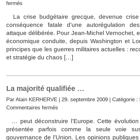
sur
fermés
€uro
:
La crise budgétaire grecque, devenue crise d
l’hypothèse
conséquence fatale d’une autorégulation de
du
pire
attaque délibérée. Pour Jean-Michel Vernochet, el
économique conduite, depuis Washington et Lo
principes que les guerres militaires actuelles : rec
et stratégie du chaos […]
La majorité qualifiée …
Par
Alain KERHERVE
| 29. septembre 2009 | Catégorie :
sur
Commentaires fermés
La
majorité
… peut déconstruire l’Europe. Cette évolution i
qualifiée
présentée parfois comme la seule voie susc
…
gouvernance de l’Union. Les opinions publiques