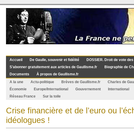
Accueil
De Gaulle, souvenir et fidélité
DOSSIER. Droit de vote des
S’abonner gratuitement aux articles de Gaullisme.fr
Biographie de Ch
Documents
À propos de Gaullisme.fr
A la une
Actu-politique
Brèves de Gaullisme.fr
Charles de Gau
Économie
Europe/International
Gouvernement
International
Réseau France
Sur la toile
Crise financière et de l’euro ou l’é
idéologues !