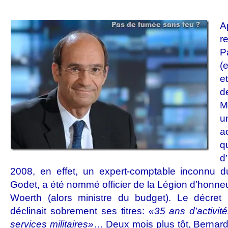
A
r
P
(
e
d
M
u
a
q
d
2008, en effet, un expert-comptable inconnu d
Godet, a été nommé officier de la Légion d’honneur
Woerth (alors ministre du budget). Le décre
déclinait sobrement ses titres:
«35 ans d’activit
services militaires»
… Deux mois plus tôt, Bernard