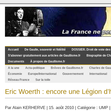
Accueil
De Gaulle, souvenir et fidélité
DOSSIER. Droit de vote des
S’abonner gratuitement aux articles de Gaullisme.fr
Biographie de Ch
Documents
À propos de Gaullisme.fr
A la une
Actu-politique
Brèves de Gaullisme.fr
Charles de Gau
Économie
Europe/International
Gouvernement
International
Réseau France
Sur la toile
Eric Woerth : encore une Légion d
Par
Alain KERHERVE
| 15. août 2010 | Catégorie :
UMP