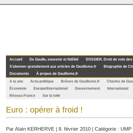
Accueil
De Gaulle, souvenir et fidélité
DOSSIER. Droit de vote des
S’abonner gratuitement aux articles de Gaullisme.fr
Biographie de Ch
Documents
À propos de Gaullisme.fr
A la une
Actu-politique
Brèves de Gaullisme.fr
Charles de Gau
Économie
Europe/International
Gouvernement
International
Réseau France
Sur la toile
Euro : opérer à froid !
Par
Alain KERHERVE
| 9. février 2010 | Catégorie :
UMP