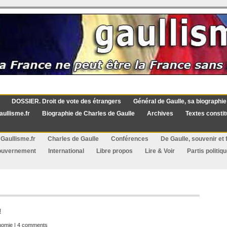
DOSSIER. Droit de vote des étrangers
Général de Gaulle, sa biographie
aullisme.fr
Biographie de Charles de Gaulle
Archives
Textes constit
Gaullisme.fr
Charles de Gaulle
Conférences
De Gaulle, souvenir et f
ouvernement
International
Libre propos
Lire & Voir
Partis politiq
!
nomie
|
4 comments