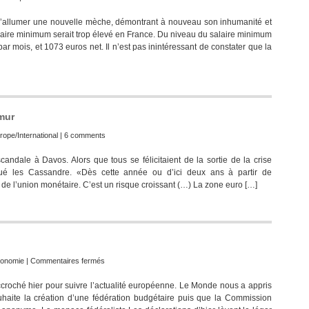
d’allumer une nouvelle mèche, démontrant à nouveau son inhumanité et
laire minimum serait trop élevé en France. Du niveau du salaire minimum
ar mois, et 1073 euros net. Il n’est pas inintéressant de constater que la
mur
rope/International
|
6 comments
scandale à Davos. Alors que tous se félicitaient de la sortie de la crise
joué les Cassandre. «Dès cette année ou d’ici deux ans à partir de
 de l’union monétaire. C’est un risque croissant (…) La zone euro […]
sur
onomie
|
Commentaires fermés
La
 accroché hier pour suivre l’actualité européenne. Le Monde nous a appris
solution
haite la création d’une fédération budgétaire puis que la Commission
de