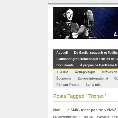
Accueil
De Gaulle, souvenir et fidélité
S’abonner gratuitement aux articles de G
Documents
À propos de Gaullisme.fr
A la une
Actu-politique
Brèves de 
Économie
Europe/International
G
Réseau France
Sur la toile
Posts Tagged ‘ Trichet ’
Non … le SMIC n’est pas trop élevé 
Par
administrateur
| 13. juin 2011 | Catégorie :
Éco