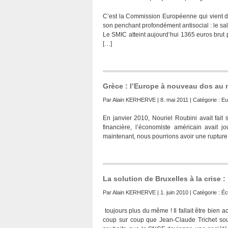
C’est la Commission Européenne qui vient 
son penchant profondément antisocial : le sa
Le SMIC atteint aujourd’hui 1365 euros brut p
[…]
Grèce : l’Europe à nouveau dos au 
Par
Alain KERHERVE
| 8. mai 2011 | Catégorie :
Eu
En janvier 2010, Nouriel Roubini avait fait 
financière, l’économiste américain avait 
maintenant, nous pourrions avoir une rupture
La solution de Bruxelles à la crise :
Par
Alain KERHERVE
| 1. juin 2010 | Catégorie :
Éc
toujours plus du même ! Il fallait être bien
coup sur coup que Jean-Claude Trichet sou