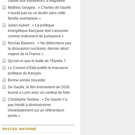
Gaulle aux travailleurs, à Bagatelle
Mathieu Geagea : « Charles de Gaulle
n’aurait pas eu ce destin sans cette
famille exemplaire »
Julien Aubert : « La politique
énergétique française doit s’assumer
comme instrument de puissance »
Nicolas Baverez : « Ne détricotons pas
la dissuasion nucléaire, dernier atout
majeur de la France »
Qu’est-ce que le traité de l’Élysée ?
Le Conseil d’Etat justifie le massacre
politique du français
Bonne année nouvelle
De Gaulle, le film événement de 2026
tourné à Lyon avec un casting de folie
Christophe Tardieu : « De Gaulle n’a
pas hésité à démissionner
immédiatement sur un référendum
perdu »
RESTER INFORMÉ