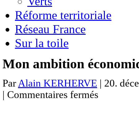
Verts
Réforme territoriale
Réseau France
Sur la toile
Mon ambition économiq
Par
Alain KERHERVE
| 20. déc
sur
|
Commentaires fermés
Mon
ambition
économique
pour
la
France