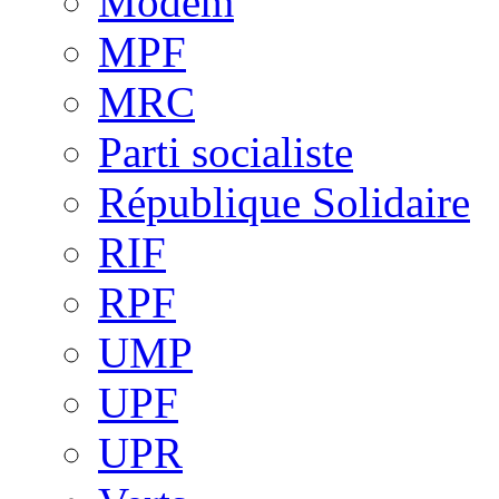
Modem
MPF
MRC
Parti socialiste
République Solidaire
RIF
RPF
UMP
UPF
UPR