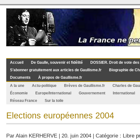
Accueil
De Gaulle, souvenir et fidélité
DOSSIER. Droit de vote des
S’abonner gratuitement aux articles de Gaullisme.fr
Biographie de Ch
Documents
À propos de Gaullisme.fr
A la une
Actu-politique
Brèves de Gaullisme.fr
Charles de Gau
Économie
Europe/International
Gouvernement
International
Réseau France
Sur la toile
Elections européennes 2004
Par
Alain KERHERVE
| 20. juin 2004 | Catégorie :
Libre p