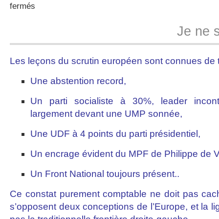
sur
fermés
Elections
européennes
Je ne 
2004
Les leçons du scrutin européen sont connues de t
Une abstention record,
Un parti socialiste à 30%, leader inco
largement devant une UMP sonnée,
Une UDF à 4 points du parti présidentiel,
Un encrage évident du MPF de Philippe de Vil
Un Front National toujours présent..
Ce constat purement comptable ne doit pas cacher
s’opposent deux conceptions de l’Europe, et la l