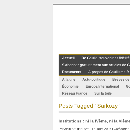
Accueil
De Gaulle, souvenir et fidélité
S’abonner gratuitement aux articles de G
Documents
À propos de Gaullisme.fr
A la une
Actu-politique
Brèves de 
Économie
Europe/International
G
Réseau France
Sur la toile
Posts Tagged ‘ Sarkozy ’
Institutions : ni la IVème, ni la VI
Par
Alain KERHERVE
| 17. juillet 2007 | Catégorie :