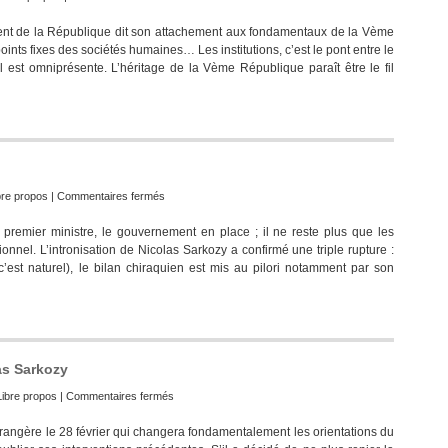
Institutions
dent de la République dit son attachement aux fondamentaux de la Vème
:
oints fixes des sociétés humaines… Les institutions, c’est le pont entre le
ni
l est omniprésente. L’héritage de la Vème République paraît être le fil
la
IVème,
ni
la
VIème
promet
Nicolas
Sarkozy
sur
bre propos
|
Commentaires fermés
dans
Outrages
son
premier ministre, le gouvernement en place ; il ne reste plus que les
à
discours
tionnel. L’intronisation de Nicolas Sarkozy a confirmé une triple rupture :
la
d’Epinal
c’est naturel), le bilan chiraquien est mis au pilori notamment par son
Vème
République
as Sarkozy
sur
Libre propos
|
Commentaires fermés
La
étrangère le 28 février qui changera fondamentalement les orientations du
contorsion