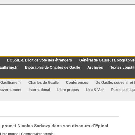
DOSSIER. Droit de vote des étrangers
Général de Gaulle, sa biographie
aullisme.fr
Biographie de Charles de Gaulle
Archives
Textes constit
Gaullisme.fr
Charles de Gaulle
Conférences
De Gaulle, souvenir et f
ouvernement
International
Libre propos
Lire & Voir
Partis politiq
ème promet Nicolas Sarkozy dans son discours d’Epinal
sur
Libre propos
|
Commentaires fermés