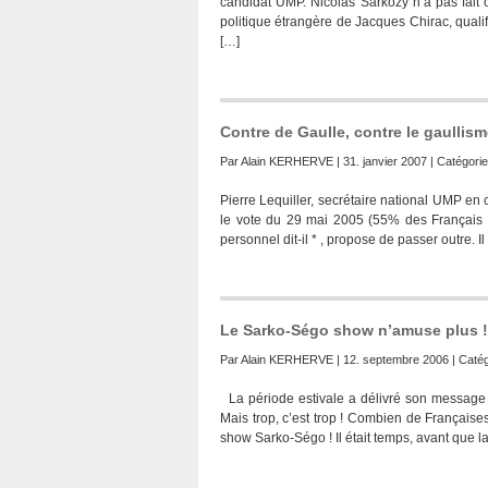
candidat UMP. Nicolas Sarkozy n’a pas fait o
politique étrangère de Jacques Chirac, quali
[…]
Contre de Gaulle, contre le gaullis
Par
Alain KERHERVE
| 31. janvier 2007 | Catégorie
Pierre Lequiller, secrétaire national UMP en
le vote du 29 mai 2005 (55% des Français ont
personnel dit-il * , propose de passer outre. Il
Le Sarko-Ségo show n’amuse plus !
Par
Alain KERHERVE
| 12. septembre 2006 | Catég
La période estivale a délivré son message pol
Mais trop, c’est trop ! Combien de Française
show Sarko-Ségo ! Il était temps, avant que l