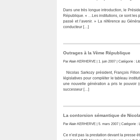
Dans une très longue introduction, le Prési
République. « …Les institutions, ce sont les p
passé et l’avenir. » La référence au Généra
conducteur […]
Outrages à la Vème République
Par
Alain KERHERVE
| 1. juin 2007 | Catégorie :
Li
Nicolas Sarkozy président, François Fillon 
législatives pour compléter le tableau institu
une nouvelle génération a pris le pouvoir (
successeur […]
La contorsion sémantique de Nicol
Par
Alain KERHERVE
| 5. mars 2007 | Catégorie :
Ce n’est pas la prestation devant la presse 