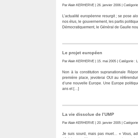
Par
Alain KERHERVE
| 26. janvier 2006 | Catégorie
L’actualité européenne resurgit ; se pose al
nos élus, le gouvernement, les partis politiq
Démocratiquement, le Général de Gaulle nous a 
Le projet européen
Par
Alain KERHERVE
| 15. mai 2005 | Catégorie :
L
Non à la constitution supranationale Rép
première place, jevoterai OUI au référendu
d’une nouvelle Europe. Une Europe politiq
ans et […]
La vie dissolue de l’UMP
Par
Alain KERHERVE
| 20. janvier 2005 | Catégorie
Je suis sourd, mais pas muet… « Vous, adh