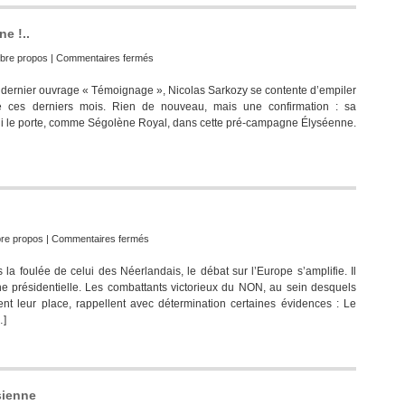
e !..
sur
ibre propos
|
Commentaires fermés
Il
s son dernier ouvrage « Témoignage », Nicolas Sarkozy se contente d’empiler
se
ué ces derniers mois. Rien de nouveau, mais une confirmation : sa
prend
qui le porte, comme Ségolène Royal, dans cette pré-campagne Élyséenne.
pour
Dieu.
On
lui
pardonne
!..
sur
bre propos
|
Commentaires fermés
Sourds,
la foulée de celui des Néerlandais, le débat sur l’Europe s’amplifie. Il
mais
ne présidentielle. Les combattants victorieux du NON, au sein desquels
pas
ment leur place, rappellent avec détermination certaines évidences : Le
muets…
…]
osienne