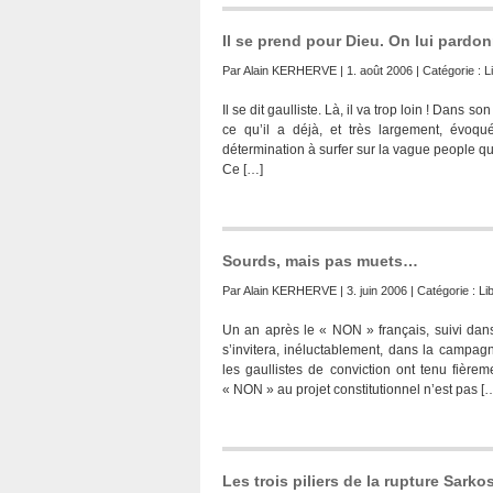
Il se prend pour Dieu. On lui pardonn
Par
Alain KERHERVE
| 1. août 2006 | Catégorie :
L
Il se dit gaulliste. Là, il va trop loin ! Dan
ce qu’il a déjà, et très largement, évoq
détermination à surfer sur la vague people 
Ce […]
Sourds, mais pas muets…
Par
Alain KERHERVE
| 3. juin 2006 | Catégorie :
Li
Un an après le « NON » français, suivi dans 
s’invitera, inéluctablement, dans la campag
les gaullistes de conviction ont tenu fière
« NON » au projet constitutionnel n’est pas [
Les trois piliers de la rupture Sark