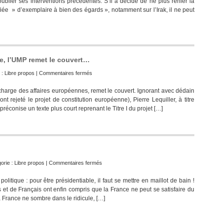
ublier ses interventions précédentes. S’il a décidé de ne plus renier la
sémantique
fiée » d’exemplaire à bien des égards », notamment sur l’Irak, il ne peut
de
Nicolas
Sarkozy
me, l’UMP remet le couvert…
sur
 :
Libre propos
|
Commentaires fermés
Contre
 charge des affaires européennes, remet le couvert. Ignorant avec dédain
de
 rejeté le projet de constitution européenne), Pierre Lequiller, à titre
Gaulle,
 préconise un texte plus court reprenant le Titre I du projet […]
contre
le
gaullisme,
l’UMP
remet
le
couvert…
sur
orie :
Libre propos
|
Commentaires fermés
Le
itique : pour être présidentiable, il faut se mettre en maillot de bain !
Sarko-
s et de Français ont enfin compris que la France ne peut se satisfaire du
Ségo
a France ne sombre dans le ridicule, […]
show
n’amuse
plus !