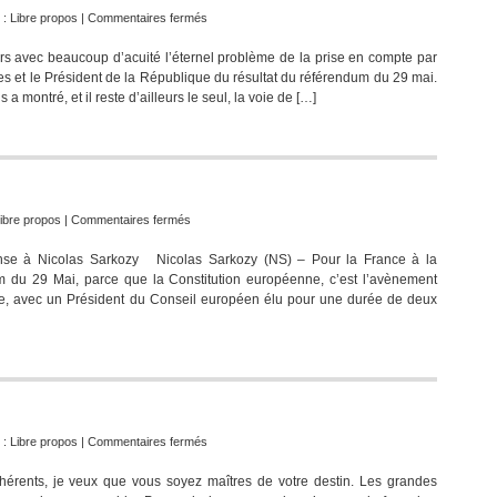
sur
 :
Libre propos
|
Commentaires fermés
Les
ors avec beaucoup d’acuité l’éternel problème de la prise en compte par
trois
ues et le Président de la République du résultat du référendum du 29 mai.
piliers
montré, et il reste d’ailleurs le seul, la voie de […]
de
la
rupture
Sarkosienne
sur
ibre propos
|
Commentaires fermés
Le
onse à Nicolas Sarkozy Nicolas Sarkozy (NS) – Pour la France à la
projet
m du 29 Mai, parce que la Constitution européenne, c’est l’avènement
européen
ue, avec un Président du Conseil européen élu pour une durée de deux
sur
 :
Libre propos
|
Commentaires fermés
La
érents, je veux que vous soyez maîtres de votre destin. Les grandes
vie