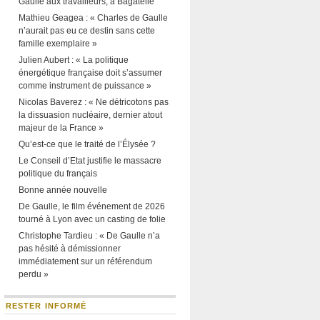
Gaulle aux travailleurs, à Bagatelle
Mathieu Geagea : « Charles de Gaulle
n’aurait pas eu ce destin sans cette
famille exemplaire »
Julien Aubert : « La politique
énergétique française doit s’assumer
comme instrument de puissance »
Nicolas Baverez : « Ne détricotons pas
la dissuasion nucléaire, dernier atout
majeur de la France »
Qu’est-ce que le traité de l’Élysée ?
Le Conseil d’Etat justifie le massacre
politique du français
Bonne année nouvelle
De Gaulle, le film événement de 2026
tourné à Lyon avec un casting de folie
Christophe Tardieu : « De Gaulle n’a
pas hésité à démissionner
immédiatement sur un référendum
perdu »
RESTER INFORMÉ