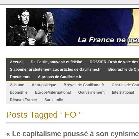
Accueil
De Gaulle, souvenir et fidélité
DOSSIER. Droit de vote des
S’abonner gratuitement aux articles de Gaullisme.fr
Biographie de Ch
Documents
À propos de Gaullisme.fr
A la une
Actu-politique
Brèves de Gaullisme.fr
Charles de Gau
Économie
Europe/International
Gouvernement
International
Réseau France
Sur la toile
Posts Tagged ‘ FO ’
« Le capitalisme poussé à son cynisme