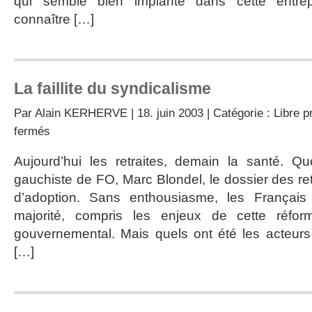
qui semble bien implanté dans cette entrepri
connaître […]
La faillite du syndicalisme
Par
Alain KERHERVE
| 18. juin 2003 | Catégorie :
Libre p
sur
fermés
La
faillite
Aujourd’hui les retraites, demain la santé. Qu
du
gauchiste de FO, Marc Blondel, le dossier des re
syndicalisme
d’adoption. Sans enthousiasme, les Français
majorité, compris les enjeux de cette réfo
gouvernemental. Mais quels ont été les acteurs
[…]