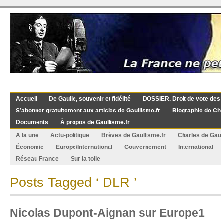
Accueil
De Gaulle, souvenir et fidélité
DOSSIER. Droit de vote des
S’abonner gratuitement aux articles de Gaullisme.fr
Biographie de Ch
Documents
À propos de Gaullisme.fr
A la une
Actu-politique
Brèves de Gaullisme.fr
Charles de Gau
Économie
Europe/International
Gouvernement
International
Réseau France
Sur la toile
Posts Tagged ‘ DLR ’
Nicolas Dupont-Aignan sur Europe1