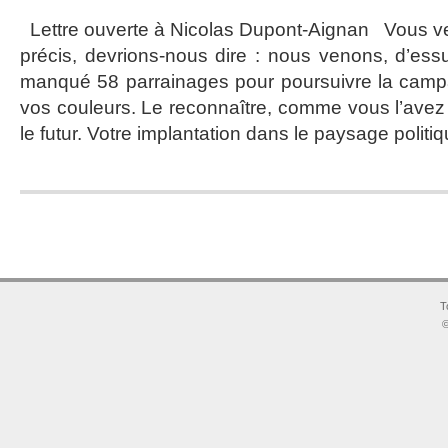
et
Lettre ouverte à Nicolas Dupont-Aignan Vous ve
prendre
précis, devrions-nous dire : nous venons, d’ess
de
la
manqué 58 parrainages pour poursuivre la campa
hauteur
vos couleurs. Le reconnaître, comme vous l’avez f
le futur. Votre implantation dans le paysage politiq
T
©