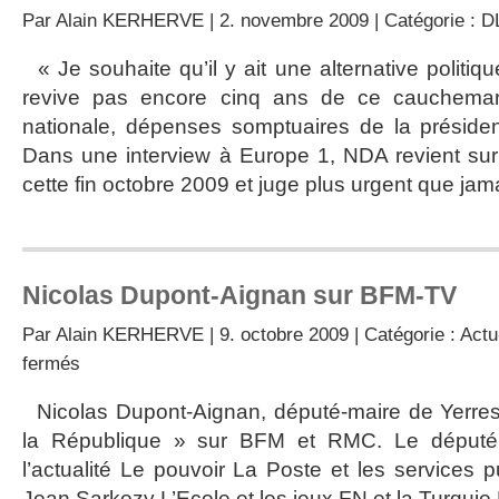
Par
Alain KERHERVE
| 2. novembre 2009 | Catégorie :
D
« Je souhaite qu’il y ait une alternative politi
revive pas encore cinq ans de ce cauchemar 
nationale, dépenses somptuaires de la préside
Dans une interview à Europe 1, NDA revient sur 
cette fin octobre 2009 et juge plus urgent que jam
Nicolas Dupont-Aignan sur BFM-TV
Par
Alain KERHERVE
| 9. octobre 2009 | Catégorie :
Actu
sur
fermés
Nicolas
Dupont-
Nicolas Dupont-Aignan, député-maire de Yerres
Aignan
la République » sur BFM et RMC. Le député g
sur
BFM-
l’actualité Le pouvoir La Poste et les services 
TV
Jean Sarkozy L’Ecole et les jeux FN et la Turquie