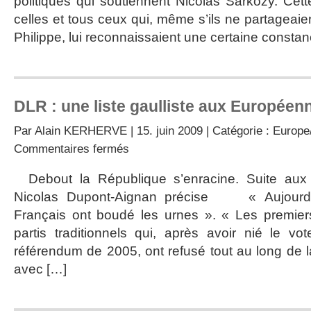
politiques qui soutiennent Nicolas Sarkozy. Cette
celles et tous ceux qui, même s’ils ne partageaie
Philippe, lui reconnaissaient une certaine const
DLR : une liste gaulliste aux Européen
Par
Alain KERHERVE
| 15. juin 2009 | Catégorie :
Europe/
sur
Commentaires fermés
DLR
:
Debout la République s’enracine. Suite aux 
une
Nicolas Dupont-Aignan précise « Aujourd’
liste
gaulliste
Français ont boudé les urnes ». « Les premier
aux
partis traditionnels qui, après avoir nié le v
Européennes
référendum de 2005, ont refusé tout au long de
avec […]