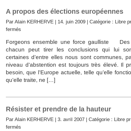
A propos des élections européennes
Par
Alain KERHERVE
| 14. juin 2009 | Catégorie :
Libre p
sur
fermés
A
propos
Forgeons ensemble une force gaulliste Des 
des
chacun peut tirer les conclusions qui lui so
élections
européennes
certaines d’entre elles nous sont communes, pa
niveau d’abstention est toujours très élevé. Il p
besoin, que l’Europe actuelle, telle qu’elle fonc
qu’elle traite, ne […]
Résister et prendre de la hauteur
Par
Alain KERHERVE
| 3. avril 2007 | Catégorie :
Libre p
sur
fermés
Résister