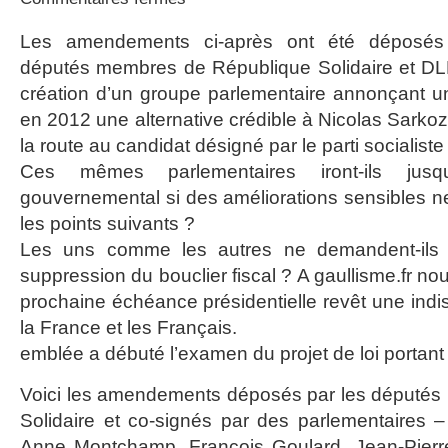
Réforme
des
Les amendements ci-après ont été déposés 
retraites
députés membres de République Solidaire et DLR
création d’un groupe parlementaire annonçant une
en 2012 une alternative crédible à Nicolas Sarkoz
la route au candidat désigné par le parti socialiste 
Ces mêmes parlementaires iront-ils jusqu
gouvernemental si des améliorations sensibles n
les points suivants ?
Les uns comme les autres ne demandent-ils 
suppression du bouclier fiscal ? A gaullisme.fr nou
prochaine échéance présidentielle revêt une indi
la France et les Français.
emblée a débuté l’examen du projet de loi portant 
Voici les amendements déposés par les député
Solidaire et co-signés par des parlementaires –
Anne Montchamp, François Goulard, Jean-Pierr