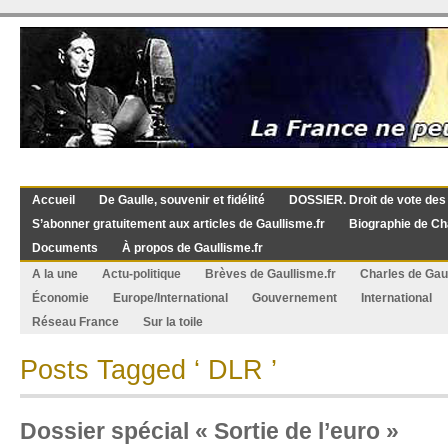
Accueil
De Gaulle, souvenir et fidélité
DOSSIER. Droit de vote des
S’abonner gratuitement aux articles de Gaullisme.fr
Biographie de Ch
Documents
À propos de Gaullisme.fr
A la une
Actu-politique
Brèves de Gaullisme.fr
Charles de Gau
Économie
Europe/International
Gouvernement
International
Réseau France
Sur la toile
Posts Tagged ‘ DLR ’
Dossier spécial « Sortie de l’euro »