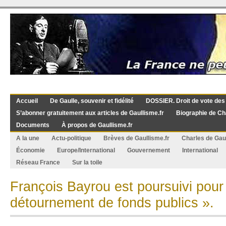
Accueil
De Gaulle, souvenir et fidélité
DOSSIER. Droit de vote des
S’abonner gratuitement aux articles de Gaullisme.fr
Biographie de Ch
Documents
À propos de Gaullisme.fr
A la une
Actu-politique
Brèves de Gaullisme.fr
Charles de Gau
Économie
Europe/International
Gouvernement
International
Réseau France
Sur la toile
François Bayrou est poursuivi pour
détournement de fonds publics ».