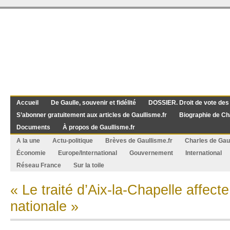
Accueil
De Gaulle, souvenir et fidélité
DOSSIER. Droit de vote des
S’abonner gratuitement aux articles de Gaullisme.fr
Biographie de Ch
Documents
À propos de Gaullisme.fr
A la une
Actu-politique
Brèves de Gaullisme.fr
Charles de Gau
Économie
Europe/International
Gouvernement
International
Réseau France
Sur la toile
« Le traité d’Aix-la-Chapelle affect
nationale »