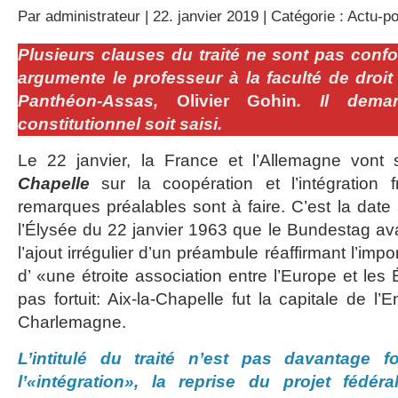
Par
administrateur
| 22. janvier 2019 | Catégorie :
Actu-po
Plusieurs clauses du traité ne sont pas confo
argumente le professeur à la faculté de droit d
Panthéon-Assas,
Olivier Gohin
. Il dema
constitutionnel soit saisi.
Le 22 janvier, la France et l’Allemagne vont si
Chapelle
sur la coopération et l’intégration f
remarques préalables sont à faire. C’est la date 
l’Élysée du 22 janvier 1963 que le Bundestag ava
l’ajout irrégulier d’un préambule réaffirmant l’imp
d’ «une étroite association entre l’Europe et les 
pas fortuit: Aix-la-Chapelle fut la capitale de l
Charlemagne.
L’intitulé du traité n’est pas davantage for
l’«intégration», la reprise du projet fédér