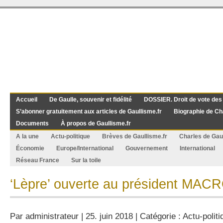
Accueil
De Gaulle, souvenir et fidélité
DOSSIER. Droit de vote des
S’abonner gratuitement aux articles de Gaullisme.fr
Biographie de Ch
Documents
À propos de Gaullisme.fr
A la une
Actu-politique
Brèves de Gaullisme.fr
Charles de Gau
Économie
Europe/International
Gouvernement
International
Réseau France
Sur la toile
‘Lèpre’ ouverte au président MAC
Par
administrateur
| 25. juin 2018 | Catégorie :
Actu-politi