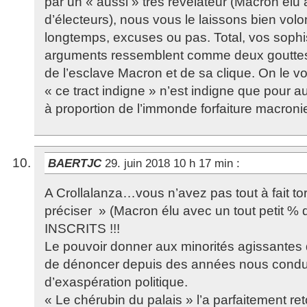
par un « aussi » très révélateur (Macron élu 
d’électeurs), nous vous le laissons bien volon
longtemps, excuses ou pas. Total, vos soph
arguments ressemblent comme deux goutte
de l’esclave Macron et de sa clique. On le voi
« ce tract indigne » n’est indigne que pour a
à proportion de l’immonde forfaiture macroni
BAERTJC
29. juin 2018 10 h 17 min
:
A Crollalanza…vous n’avez pas tout à fait tort
préciser » (Macron élu avec un tout petit % 
INSCRITS !!!
Le pouvoir donner aux minorités agissante
de dénoncer depuis des années nous condui
d’exaspération politique.
« Le chérubin du palais » l’a parfaitement r