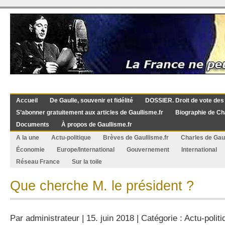
Accueil
De Gaulle, souvenir et fidélité
DOSSIER. Droit de vote des
S’abonner gratuitement aux articles de Gaullisme.fr
Biographie de Ch
Documents
À propos de Gaullisme.fr
A la une
Actu-politique
Brèves de Gaullisme.fr
Charles de Gau
Économie
Europe/International
Gouvernement
International
Réseau France
Sur la toile
Que cherche M. le président ?
Par
administrateur
| 15. juin 2018 | Catégorie :
Actu-politi