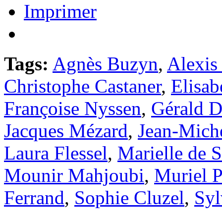
Imprimer
Tags:
Agnès Buzyn
,
Alexis
Christophe Castaner
,
Elisab
Françoise Nyssen
,
Gérald 
Jacques Mézard
,
Jean-Mich
Laura Flessel
,
Marielle de 
Mounir Mahjoubi
,
Muriel 
Ferrand
,
Sophie Cluzel
,
Syl