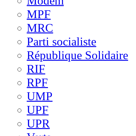
Modem
MPF
MRC
Parti socialiste
République Solidaire
RIF
RPF
UMP
UPF
UPR