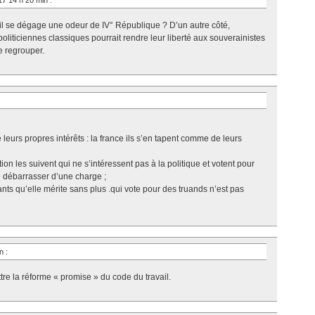
17 14 h 20 min
:
il se dégage une odeur de IV° République ? D’un autre côté,
politiciennes classiques pourrait rendre leur liberté aux souverainistes
e regrouper.
 leurs propres intérêts : la france ils s’en tapent comme de leurs
ion les suivent qui ne s’intéressent pas à la politique et votent pour
e débarrasser d’une charge ;
eants qu’elle mérite sans plus .qui vote pour des truands n’est pas
in
:
ttre la réforme « promise » du code du travail.