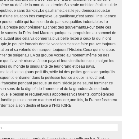
me au delà de la mort de ce dernier.Sa seule ambition était celui de
épublique sans Sarkozy.Le gaullisme,c’est le jeu démocratique.Le
n d’une situation très complexe.Le gaullisme,c’est aussi l’intelligence
ne personnalité qui transcende de par ses qualités indéniables.Le
à la presse pour présider au choix des gouvernants.Pour toute ces
r le succès du Président Macron quoique sa propulsion au sommet de
te d’autant que cela va donner la plus belle lecon à ceux la qui n’ont
uple,le peuple francais dont la vocation c’est de faire preuve toujours
ation et sa volonté de marquer toujours l’Histoire.Ceux qui n’ont pas
orifier de siéger au CA du groupe Accord au moment même ou des
 ce que l’avenir réserve à leur pays et leurs institutions qui, malgré les
euples du monde la singularité de leur grand et beau pays.
 disait toujours:petit fils,méfie toi des petites gens car quoiqu’ils
 risquent d’entraîner dans la petitesse tout ce à quoi ils touchent.
e française pendant presque un demi siècle,je ne saurai terminer ce
on sens de la dignité,de l’honneur et de la grandeur.Je ne doute
s que le besoin le requiert,vous apporterez vos talents ,compétences
 inédite puisse encore marcher et encore,une fois, la France fascinera
arder face à son destin et face à l’HISTOIRE
in
:
rouver un accueil auprès de l’association « gaullisme.fr ». Si vous