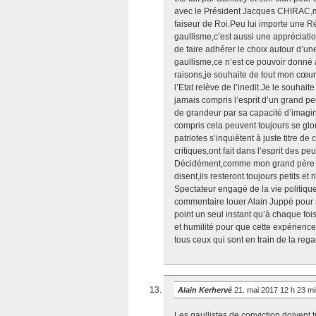
avec le Président Jacques CHIRAC,mê
faiseur de Roi.Peu lui importe une R
gaullisme,c’est aussi une appréciatio
de faire adhérer le choix autour d’u
gaullisme,ce n’est ce pouvoir donné 
raisons,je souhaite de tout mon cœu
l’Etat relève de l’inedit.Je le souhai
jamais compris l’esprit d’un grand pe
de grandeur par sa capacité d’imagin
compris cela peuvent toujours se gl
patriotes s’inquiètent à juste titre de
critiques,ont fait dans l’esprit des p
Décidément,comme mon grand père me le
disent,ils resteront toujours petits et
Spectateur engagé de la vie politiqu
commentaire louer Alain Juppé pour s
point un seul instant qu’à chaque foi
et humilité pour que cette expérience
tous ceux qui sont en train de la reg
Alain Kerhervé
21. mai 2017 12 h 23 m
Les gaullistes de conviction doivent t