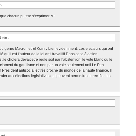
in
:
r que chacun puisse s’exprimer. A+
23 min
:
vail du genre Macron et El Komry bien évidemment. Les électeurs qui ont
qu’il est l’auteur de la loi anti travail!!! Dans cette élection
et le choléra devait être réglé soit par l’abstention, le vote blanc ou le
éclament du gaullisme et non par un vote seulement anti Le Pen.
Président antisocial et très proche du monde de la haute finance. Il
e rater aux élections législatives qui peuvent permettre de rectifier les
n
:
4 min
: