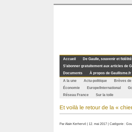
Accueil
De Gaulle, souvenir et fidélité
S’abonner gratuitement aux articles de G
Documents
À propos de Gaullisme.fr
A la une
Actu-politique
Brèves de 
Économie
Europe/International
G
Réseau France
Sur la toile
Et voilà le retour de la « chien
Par
Alain Kerhervé
| 12. mai 2017 | Catégorie :
Gou