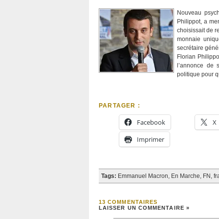
Nouveau psycho
Philippot, a men
choisissait de 
monnaie uniqu
secrétaire génér
Florian Philipp
l’annonce de s
politique pour 
PARTAGER :
Facebook
X
Imprimer
Tags:
Emmanuel Macron
,
En Marche
,
FN
,
f
13 COMMENTAIRES
LAISSER UN COMMENTAIRE »