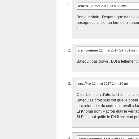
NAUD
12. mai 2017 13 h 58 min
:
Bonjour Alain. J’espere que dans « cet
besogne à utiliser un terme de l’arse
+++
fremondiere
12. mai 2017 14 h 01 min
:
Bayrou , pas grave , LUI a tellement t
cording
12. mai 2017 14 h 20 min
:
C’est bien loin d’être la chienlit mai
Bayrou se croit plus fort que le boeuf
la « réforme » du code du travail à l
El Khomri dont Macron était le véritabl
Si Philippot quitte le FN il est mort