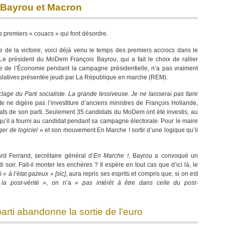
e Bayrou et Macron
 premiers « couacs » qui font désordre.
e de la victoire, voici déjà venu le temps des premiers accrocs dans le
e président du MoDem François Bayrou, qui a fait le choix de rallier
re de l’Économie pendant la campagne présidentielle, n’a pas vraiment
égislatives présentée jeudi par La République en marche (REM).
lage du Parti socialiste. La grande lessiveuse. Je ne laisserai pas faire
riste ne digère pas l’investiture d’anciens ministres de François Hollande,
dats de son parti. Seulement 35 candidats du MoDem ont été investis, au
u’il a fourni au candidat pendant sa campagne électorale. Pour le maire
er de logiciel
» et son mouvement En Marche ! sortir d’une logique qu’il
d Ferrand, secrétaire général d’
En Marche !
, Bayrou a convoqué un
oir. Fait-il monter les enchères ? Il espère en tout cas que d’ici là, le
i
« à l’état gazeux »
[sic]
, aura repris ses esprits et compris que, si on est
a post-vérité »
, on n’a
« pas intérêt à être dans celle du post-
 parti abandonne la sortie de l’euro