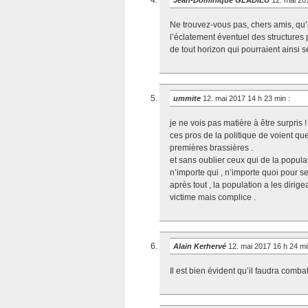
Jean-Dominique GLADIEU
12. mai 20
Ne trouvez-vous pas, chers amis, qu’
l’éclatement éventuel des structures 
de tout horizon qui pourraient ainsi s
ummite
12. mai 2017 14 h 23 min
:
je ne vois pas matière à être surpris !
ces pros de la politique de voient que
premières brassières .
et sans oublier ceux qui de la populat
n’importe qui , n’importe quoi pour s
après tout , la population a les dirig
victime mais complice .
Alain Kerhervé
12. mai 2017 16 h 24 m
Il est bien évident qu’il faudra comba