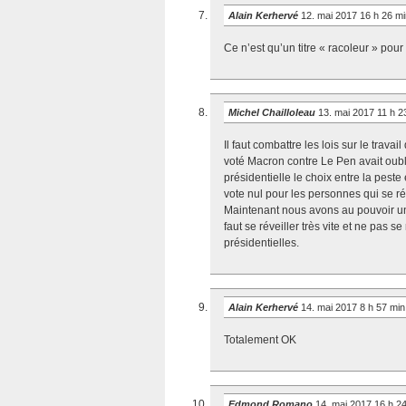
Alain Kerhervé
12. mai 2017 16 h 26 m
Ce n’est qu’un titre « racoleur » pou
Michel Chailloleau
13. mai 2017 11 h 
Il faut combattre les lois sur le tra
voté Macron contre Le Pen avait oublié 
présidentielle le choix entre la peste 
vote nul pour les personnes qui se r
Maintenant nous avons au pouvoir un 
faut se réveiller très vite et ne pas s
présidentielles.
Alain Kerhervé
14. mai 2017 8 h 57 mi
Totalement OK
Edmond Romano
14. mai 2017 16 h 2