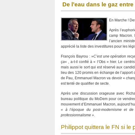
De l’eau dans le gaz entr
En Marche ! Des
Après l’euphori
camp Macron. L
l’ancien minist
apprécié la liste des investitures pour les l
François Bayrou : »
C’est une opération recyc
ça
« , a-t-il confié à « l’Obs » hier. Le cent
mais aussi le sort qui est réservé aux candi
lieu des 120 promis en échange de l’apport q
de Pau, Emmanuel Macron va devoir «
chang
est tenté de qualifier de secte.
Après une discussion orageuse avec Richar
bureau politique du MoDem pour ce vendredi s
mouvement d’Emmanuel Macron, aujourd’hu
« à l’époque du post-modernisme et de l
professionnalisme ».
Philippot quittera le FN si le