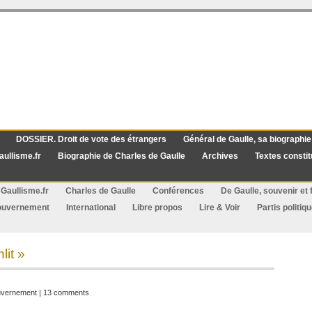
DOSSIER. Droit de vote des étrangers
Général de Gaulle, sa biographie
aullisme.fr
Biographie de Charles de Gaulle
Archives
Textes constit
Gaullisme.fr
Charles de Gaulle
Conférences
De Gaulle, souvenir et f
ouvernement
International
Libre propos
Lire & Voir
Partis politiq
lit »
vernement
|
13 comments