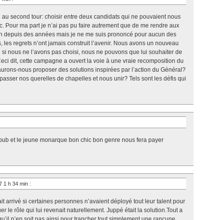
n au second tour: choisir entre deux candidats qui ne pouvaient nous
nc. Pour ma part je n’ai pas pu faire autrement que de me rendre aux
on depuis des années mais je ne me suis prononcé pour aucun des
s, les regrets n’ont jamais construit l’avenir. Nous avons un nouveau
si nous ne l’avons pas choisi, nous ne pouvons que lui souhaiter de
 Ceci dit, cette campagne a ouvert la voie à une vraie recomposition du
aurons-nous proposer des solutions inspirées par l’action du Général?
asser nos querelles de chapelles et nous unir? Tels sont les défis qui
pub et le jeune monarque bon chic bon genre nous fera payer
7 1 h 34 min
:
it arrivé si certaines personnes n’avaient déployé tout leur talent pour
 le rôle qui lui revenait naturellement. Juppé était la solution.Tout a
 qu’il n’en soit pas ainsi pour trancher tout simplement une rancune