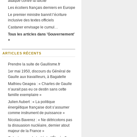
attaque contre la laïcité
Les écoliers français derniers en Europe
Le premier ministre bannit l’écriture
inclusive des textes officiels
Castaner envisage le cumul…
Tous les articles dans 'Gouvernement'
»
ARTICLES RÉCENTS
Prendre la suite de Gaullisme.fr
1er mai 1950, discours du Général de
Gaulle aux travailleurs, à Bagatelle
Mathieu Geagea : « Charles de Gaulle
n’aurait pas eu ce destin sans cette
famille exemplaire »
Julien Aubert : « La politique
énergétique française doit s’assumer
comme instrument de puissance »
Nicolas Baverez : « Ne détricotons pas
la dissuasion nucléaire, dernier atout
majeur de la France »