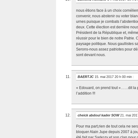
nous étions face à un choix cornélie
convenir, nous abstenir ou voter bla
urnes puisque je combats l’abstenti
deux. Cette élection est derrière nou
Président de la République et, même 
réussir pour le bien de notre Patrie.
paysage politique. Nous gaullistes s
Serons-nous assez patriotes pour dép
sont devant nous.
BAERTJC
15. mai 2017 20 h 00 min
:
« Edouard, on prend tout »……dit la 
l’addition !!!
cheick abdoul kader SOW
21. mai 201
Pour ma part,rien de tout cela ne sera
bloquer Alain Jupe depuis 2007 à jouer
été fait par Sarkozy et son clan pour