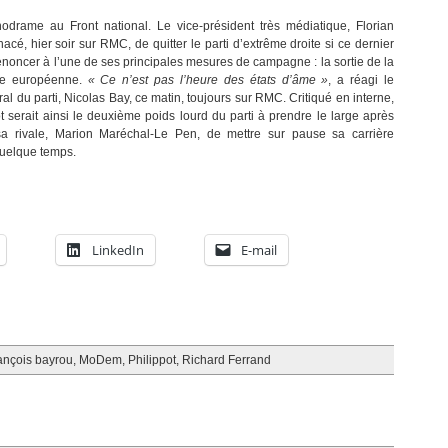
drame au Front national. Le vice-président très médiatique, Florian
acé, hier soir sur RMC, de quitter le parti d’extrême droite si ce dernier
renoncer à l’une de ses principales mesures de campagne : la sortie de la
e européenne.
« Ce n’est pas l’heure des états d’âme »
, a réagi le
al du parti, Nicolas Bay, ce matin, toujours sur RMC. Critiqué en interne,
ot serait ainsi le deuxième poids lourd du parti à prendre le large après
a rivale, Marion Maréchal-Le Pen, de mettre sur pause sa carrière
quelque temps.
LinkedIn
E-mail
rançois bayrou
,
MoDem
,
Philippot
,
Richard Ferrand