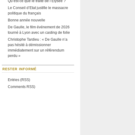
Qu’est-ce que le traité de l’Élysée ?
Le Conseil d’Etat justifie le massacre
politique du français
Bonne année nouvelle
De Gaulle, le film événement de 2026
tourné à Lyon avec un casting de folie
Christophe Tardieu : « De Gaulle n’a
pas hésité à démissionner
immédiatement sur un référendum
perdu »
RESTER INFORMÉ
Entries (RSS)
Comments RSS)