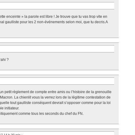
te enceinte » la parole est libre ! Je trouve que tu vas trop vite en
nal gaulliste pour les 2 non-événements selon moi, que tu decris.A
rahi ?
s un petit règlement de compte entre amis ou l’histoire de la grenouille
 Macron. La chienlit vous la verrez lors de la légitime contestation de
aquelle tout gaulliste conséquent devrait s’opposer comme pour la loi
e initiateur.
 politiquement comme tous les seconds du chef du FN.