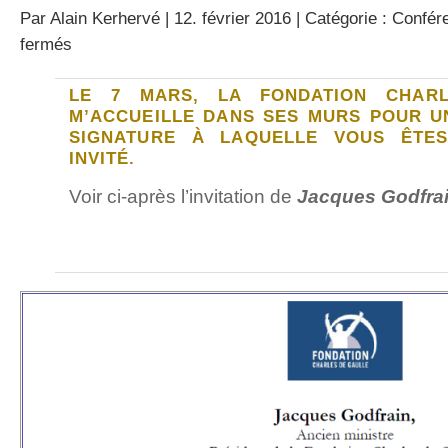
Par
Alain Kerhervé
| 12. février 2016 | Catégorie :
Confér
sur
fermés
« Une
révolution
LE 7 MARS, LA FONDATION CHAR
en
héritage »
M’ACCUEILLE DANS SES MURS POUR U
à
SIGNATURE À LAQUELLE VOUS ÊTES
la
INVITÉ.
Fondation
Charles
Voir ci-après l’invitation de
Jacques Godfra
de
Gaulle