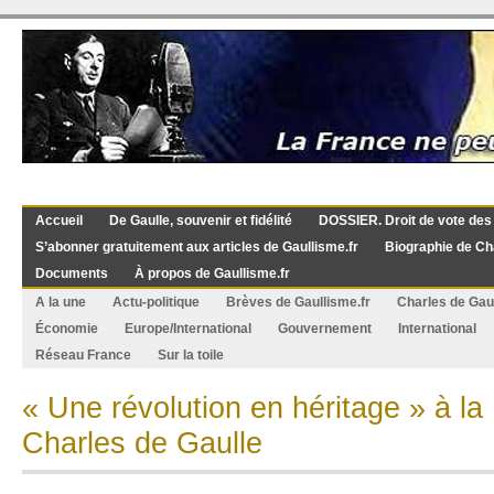
Accueil
De Gaulle, souvenir et fidélité
DOSSIER. Droit de vote des
S’abonner gratuitement aux articles de Gaullisme.fr
Biographie de Ch
Documents
À propos de Gaullisme.fr
A la une
Actu-politique
Brèves de Gaullisme.fr
Charles de Gau
Économie
Europe/International
Gouvernement
International
Réseau France
Sur la toile
« Une révolution en héritage » à la
Charles de Gaulle