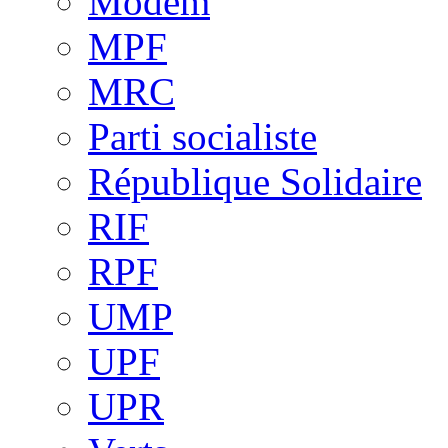
Modem
MPF
MRC
Parti socialiste
République Solidaire
RIF
RPF
UMP
UPF
UPR