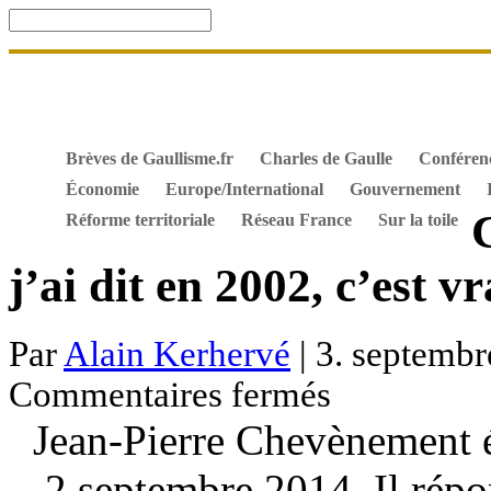
Accueil
De Gaulle, souvenir et fidélité
DOSSIER. Dro
Mes ouvrages
S’abonner gratuitement aux articles de 
Textes constitutionnels
Hommes de l’Histoire
Docum
Brèves de Gaullisme.fr
Charles de Gaulle
Conféren
Économie
Europe/International
Gouvernement
Réforme territoriale
Réseau France
Sur la toile
j’ai dit en 2002, c’est 
Par
Alain Kerhervé
| 3. septembr
sur
Commentaires fermés
Chevènement
:
Jean-Pierre Chevènement ét
"Tout
ce
que
2 septembre 2014. Il répo
j’ai