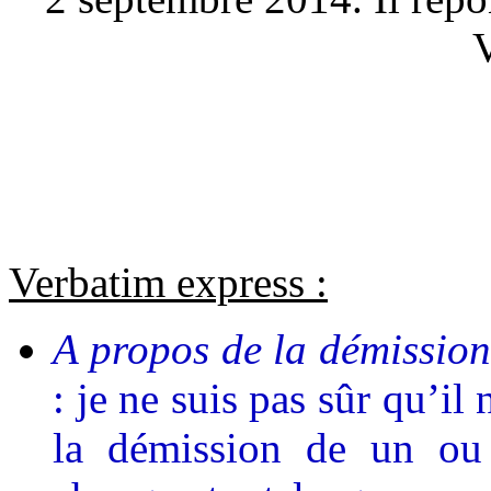
dit
en
V
2002,
c’est
vrai
aujourd’hui"
Verbatim express :
A propos de la démission
: je ne suis pas sûr qu’il 
la démission de un ou 