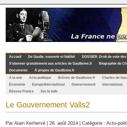
Accueil
De Gaulle, souvenir et fidélité
DOSSIER. Droit de vote des
S’abonner gratuitement aux articles de Gaullisme.fr
Biographie de Ch
Documents
À propos de Gaullisme.fr
A la une
Actu-politique
Brèves de Gaullisme.fr
Charles de Gau
Économie
Europe/International
Gouvernement
International
Réseau France
Sur la toile
Le Gouvernement Valls2
Par
Alain Kerhervé
| 28. août 2014 | Catégorie :
Actu-polit