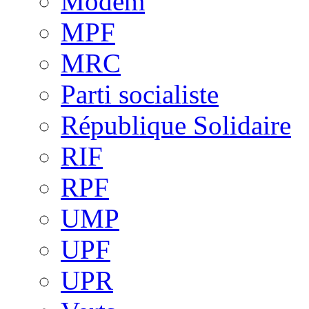
Modem
MPF
MRC
Parti socialiste
République Solidaire
RIF
RPF
UMP
UPF
UPR