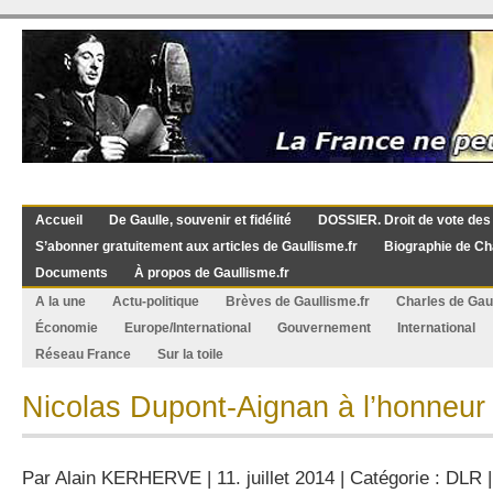
Accueil
De Gaulle, souvenir et fidélité
DOSSIER. Droit de vote des
S’abonner gratuitement aux articles de Gaullisme.fr
Biographie de Ch
Documents
À propos de Gaullisme.fr
A la une
Actu-politique
Brèves de Gaullisme.fr
Charles de Gau
Économie
Europe/International
Gouvernement
International
Réseau France
Sur la toile
Nicolas Dupont-Aignan à l’honneur
Par
Alain KERHERVE
| 11. juillet 2014 | Catégorie :
DLR