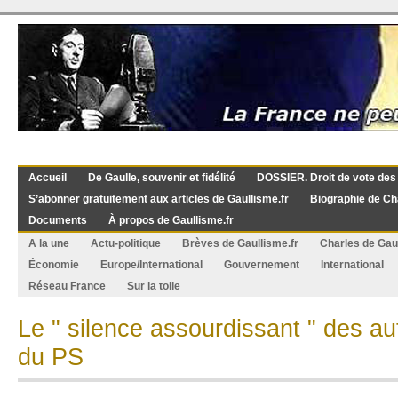
Accueil
De Gaulle, souvenir et fidélité
DOSSIER. Droit de vote des
S’abonner gratuitement aux articles de Gaullisme.fr
Biographie de Ch
Documents
À propos de Gaullisme.fr
A la une
Actu-politique
Brèves de Gaullisme.fr
Charles de Gau
Économie
Europe/International
Gouvernement
International
Réseau France
Sur la toile
Le " silence assourdissant " des aut
du PS