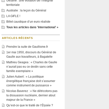
Ukraine : une violation de l’intégrité
territoriale
Australie : la leçon du Général
LA GIFLE !
Billet caustique d’un euro réaliste
Tous les articles dans 'International' »
ARTICLES RÉCENTS
Prendre la suite de Gaullisme.fr
1er mai 1950, discours du Général de
Gaulle aux travailleurs, à Bagatelle
Mathieu Geagea : « Charles de Gaulle
n’aurait pas eu ce destin sans cette
famille exemplaire »
Julien Aubert : « La politique
énergétique française doit s’assumer
comme instrument de puissance »
Nicolas Baverez : « Ne détricotons pas
la dissuasion nucléaire, dernier atout
majeur de la France »
Qu’est-ce que le traité de l’Élysée ?