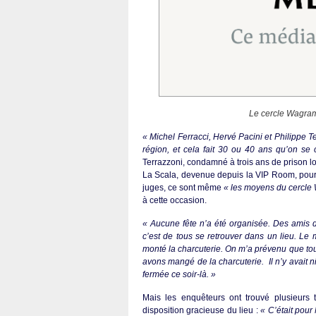
Le cercle Wagram
« Michel Ferracci, Hervé Pacini et Philippe
région, et cela fait 30 ou 40 ans qu’on se 
Terrazzoni, condamné à trois ans de prison l
La Scala, devenue depuis la VIP Room, pour 
juges, ce sont même
« les moyens du cercle
à cette occasion.
« Aucune fête n’a été organisée. Des amis d
c’est de tous se retrouver dans un lieu. Le m
monté la charcuterie. On m’a prévenu que tout
avons mangé de la charcuterie. Il n’y avait ni
fermée ce soir-là. »
Mais les enquêteurs ont trouvé plusieurs 
disposition gracieuse du lieu :
« C’était pour 