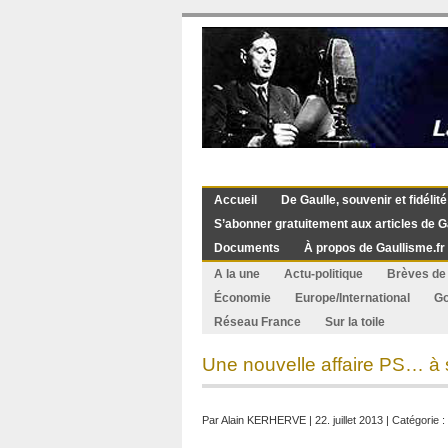
Accueil
De Gaulle, souvenir et fidélité
S’abonner gratuitement aux articles de G
Documents
À propos de Gaullisme.fr
A la une
Actu-politique
Brèves de 
Économie
Europe/International
G
Réseau France
Sur la toile
Une nouvelle affaire PS… à 
Par
Alain KERHERVE
| 22. juillet 2013 | Catégorie :