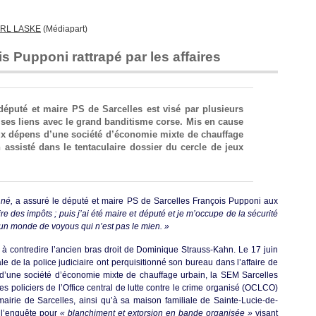
nouvelle
affaire
RL LASKE
(Médiapart)
PS…
à
s Pupponi rattrapé par les affaires
suivre
éputé et maire PS de Sarcelles est visé par plusieurs
e ses liens avec le grand banditisme corse. Mis en cause
ux dépens d’une société d’économie mixte de chauffage
 assisté dans le tentaculaire dossier du cercle de jeux
 né,
a assuré le député et maire PS de Sarcelles François Pupponi aux
re des impôts ; puis j’ai été maire et député et je m’occupe de la sécurité
’un monde de voyous qui n’est pas le mien. »
e à contredire l’ancien bras droit de Dominique Strauss-Kahn. Le 17 juin
le de la police judiciaire ont perquisitionné son bureau dans l’affaire de
d’une société d’économie mixte de chauffage urbain, la SEM Sarcelles
es policiers de l’Office central de lutte contre le crime organisé (OCLCO)
mairie de Sarcelles, ainsi qu’à sa maison familiale de Sainte-Lucie-de-
 l’enquête pour
« blanchiment et extorsion en bande organisée »
visant