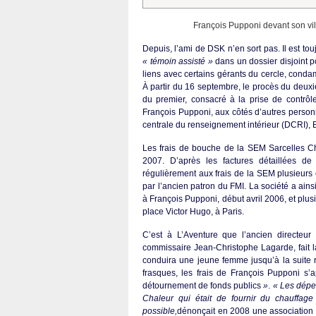
François Pupponi devant son vi
Depuis, l’ami de DSK n’en sort pas. Il est to
« témoin assisté »
dans un dossier disjoint 
liens avec certains gérants du cercle, conda
À partir du 16 septembre, le procès du deuxiè
du premier, consacré à la prise de contrô
François Pupponi, aux côtés d’autres personn
centrale du renseignement intérieur (DCRI), 
Les frais de bouche de la SEM Sarcelles Ch
2007. D’après les factures détaillées de
régulièrement aux frais de la SEM plusieur
par l’ancien patron du FMI. La société a ains
à François Pupponi, début avril 2006, et plus
place Victor Hugo, à Paris.
C’est à L’Aventure que l’ancien directeur
commissaire Jean-Christophe Lagarde, fait l
conduira une jeune femme jusqu’à la suite r
frasques, les frais de François Pupponi s
détournement de fonds publics
»
.
« Les dépen
Chaleur qui était de fournir du chauffag
possible,
dénonçait en 2008 une association 