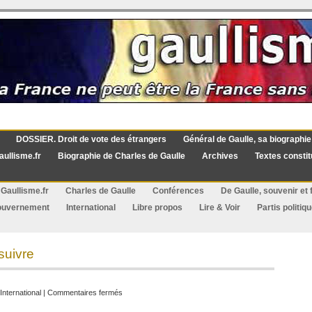
DOSSIER. Droit de vote des étrangers
Général de Gaulle, sa biographie
aullisme.fr
Biographie de Charles de Gaulle
Archives
Textes constit
Gaullisme.fr
Charles de Gaulle
Conférences
De Gaulle, souvenir et f
ouvernement
International
Libre propos
Lire & Voir
Partis politiq
suivre
sur
International
|
Commentaires fermés
Une