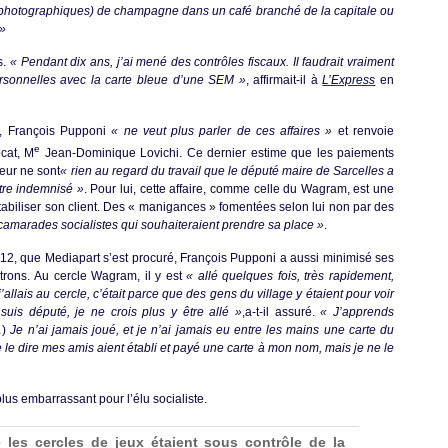
hés photographiques) de champagne dans un café branché de la capitale ou
 »
s.
« Pendant dix ans, j’ai mené des contrôles fiscaux. Il faudrait vraiment
rsonnelles avec la carte bleue d’une SEM »
, affirmait-il à
L’Express
en
s, François Pupponi
« ne veut plus parler de ces affaires »
et renvoie
e
cat, M
Jean-Dominique Lovichi. Ce dernier estime que les paiements
eur ne sont
« rien au regard du travail que le député maire de Sarcelles a
être indemnisé »
. Pour lui, cette affaire, comme celle du Wagram, est une
tabiliser son client. Des « manigances » fomentées selon lui non par des
camarades socialistes qui souhaiteraient prendre sa place »
.
012, que Mediapart s’est procuré, François Pupponi a aussi minimisé ses
trons. Au cercle Wagram, il y est
« allé quelques fois, très rapidement,
allais au cercle, c’était parce que des gens du village y étaient pour voir
uis député, je ne crois plus y être allé »
,a-t-il assuré.
« J’apprends
)
Je n’ai jamais joué, et je n’ai jamais eu entre les mains une carte du
e le dire mes amis aient établi et payé une carte à mon nom, mais je ne le
plus embarrassant pour l’élu socialiste.
 les cercles de jeux étaient sous contrôle de la