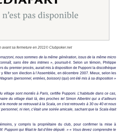
 avant sa fermeture en 2011© Clubpoker.net
 Terrazzoni, nous sommes de la même génération, issus de la même micro
connaît, sans être des intimes »
, poursuit-il. Selon un témoin, Philippe
ors du premier procès, aurait mis à disposition de Pupponi la discothèque
y fêter son élection à l’Assemblée, en décembre 2007. Mieux, selon les
 Wagram (personnel, entrées, boisson)
(qui)
ont été mis à sa disposition »
u village sont montés à Paris,
certifie Pupponi.
L’habitude dans ce cas,
aire du village était là, des proches tel Simon Albertini qui a d’ailleurs
 le monde se retrouvait à la Scala, on s’est retrouvés à 30 ou 40 et nous
 personnel, ni rien, c’était une soirée amicale, sachant que la Scala était
témoins, y compris la propriétaire du club, pour confirmer la mise à
M. Pupponi qui fêtait le fait d’être député. »
« Vous devez comprendre le