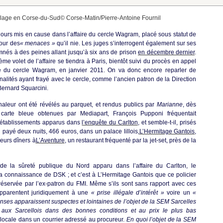
llage en Corse-du-Sud© Corse-Matin/Pierre-Antoine Fournil
ujours mis en cause dans l’affaire du cercle Wagram, placé sous statut de
pour des
« menaces »
qu’il nie. Les juges s’interrogent également sur ses
mnés à des peines allant jusqu’à six ans de prison
en décembre dernier
.
me volet de l’affaire se tiendra à Paris, bientôt suivi du procès en appel
le du cercle Wagram, en janvier 2011. On va donc encore reparler de
alités ayant frayé avec le cercle, comme l’ancien patron de la Direction
Bernard Squarcini.
aleur ont été révélés au parquet, et rendus publics par
Marianne
, dès
 carte bleue obtenues par Mediapart, François Pupponi fréquentait
s établissements apparus dans
l’enquête du Carlton
, et semble-t-il, prisés
i payé deux nuits, 466 euros, dans un palace lillois,
L’Hermitage Gantois
,
ieurs dîners à
L’Aventure
, un restaurant fréquenté par la jet-set, près de la
 de la sûreté publique du Nord apparu dans l’affaire du Carlton, le
a connaissance de DSK ; et c’est à L’Hermitage Gantois que ce policier
éservée par l’ex-patron du FMI. Même s’ils sont sans rapport avec ces
’apparentent juridiquement à une
« prise illégale d’intérêt »
voire un
«
ses apparaissent suspectes et lointaines de l’objet de la SEM Sarcelles
e aux Sarcellois dans des bonnes conditions et au prix le plus bas
locale dans un courrier adressé au procureur.
En quoi l’objet de la SEM