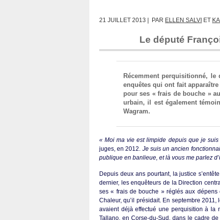
21 JUILLET 2013 | PAR
ELLEN SALVI
ET
KA
Le député Françoi
Récemment perquisitionné, le d
enquêtes qui ont fait apparaîtr
pour ses « frais de bouche » a
urbain, il est également témoin
Wagram.
« Moi ma vie est limpide depuis que je suis
juges, en 2012.
Je suis un ancien fonctionnai
publique en banlieue, et là vous me parlez d
Depuis deux ans pourtant, la justice s’entêt
dernier, les enquêteurs de la Direction centra
ses « frais de bouche » réglés aux dépens 
Chaleur, qu’il présidait. En septembre 2011, l
avaient déjà effectué une perquisition à la 
Tallano, en Corse-du-Sud, dans le cadre de