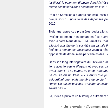
justifierait le paiement d’œuvre d’art (clic
même des nuitées dans des hôtels de luxe ?
L’élu de Sarcelles a d’abord contesté les fait
que je sois c… pour faire des dépenses pe
2010.
Trois ans après ces premières déclaration
systématiquement nos demandes à son avo
avec la carte bleue de la SEM Sarcelles Chal
effectué à la tête de la société sans jamais 
énième
« manigance politique »
visant à dés
opposants de droite, mais par certains des
« 
Dans son long interrogatoire du 16 février 2
liens avec le cercle Wagram et avec ses pa
avant 2008 ». « La plupart du temps lorsque j’
un cousin ou un frère. » « Depuis que je s
aujourd’hui que j’étais membre du cercle
(…
cercle. Ce qui est possible, c’est que sans m
savais pas. »
La justice a pu faire un historique autrement 
« Je croyais naïvement que