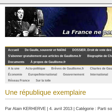
Accueil
De Gaulle, souvenir et fidélité
DOSSIER. Droit de vote des
S’abonner gratuitement aux articles de Gaullisme.fr
Biographie de Ch
Documents
À propos de Gaullisme.fr
A la une
Actu-politique
Brèves de Gaullisme.fr
Charles de Gau
Économie
Europe/International
Gouvernement
International
Réseau France
Sur la toile
Une république exemplaire
Par
Alain KERHERVE
| 4. avril 2013 | Catégorie :
Parti so