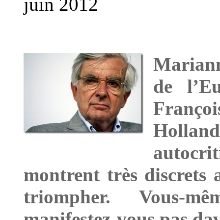
juin 2012
Mariann
de l’Eu
Franç
Hollan
autocri
montrent très discrets
triompher. Vous-m
manifestez-vous pas dav