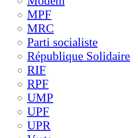
Modem
MPF
MRC
Parti socialiste
République Solidaire
RIF
RPF
UMP
UPF
UPR