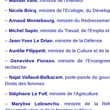
–
Manuel Valls
, ministre de l’Intérieur
–
Nicole Bricq
, ministre de l’Ecologie, du Dével
–
Arnaud Montebourg
, ministre du Redressemen
–
Michel Sapin
, ministre du Travail, de l’Emploi e
–
Jean-Yves Le Drian
, ministre de la Défense
–
Aurélie Filippetti
, ministre de la Culture et de
–
Geneviève Fioraso
, ministre de l’Enseigne
recherche
–
Najat Vallaud-Belkacem
, porte-parole du gou
Droits des femmes
–
Stéphane Le Foll
, ministre de l’Agriculture
–
Marylise Lebranchu
, ministre de la Réf