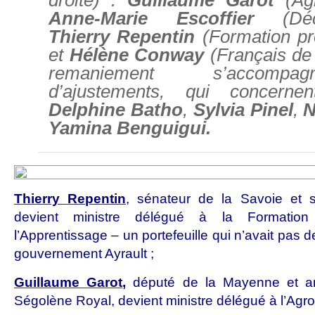
droite) :
Guillaume Garot
(Agr
Anne-Marie Escoffier
(Décen
Thierry Repentin
(Formation pro
et
Hélène Conway
(Français de 
remaniement s’accomp
d’ajustements, qui concerne
Delphine Batho
,
Sylvia Pinel
,
N
Yamina Benguigui.
Thierry Repentin
, sénateur de la Savoie et s
devient ministre délégué à la Formation 
l’Apprentissage – un portefeuille qui n’avait pas de
gouvernement Ayrault ;
Guillaume Garot
,
député de la Mayenne et an
Ségolène Royal, devient ministre délégué à l’Agro