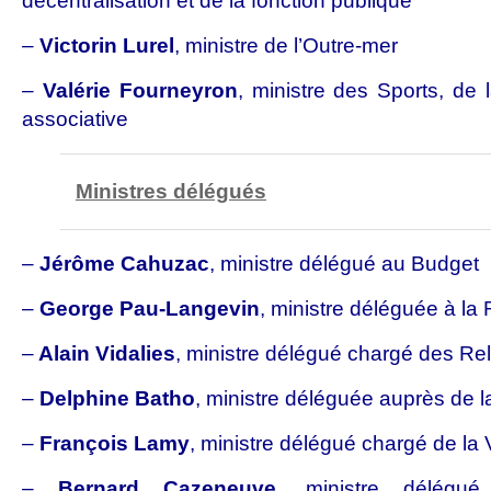
décentralisation et de la fonction publique
–
Victorin Lurel
, ministre de l’Outre-mer
–
Valérie Fourneyron
, ministre des Sports, de 
associative
Ministres délégués
–
Jérôme Cahuzac
, ministre délégué au Budget
–
George Pau-Langevin
, ministre déléguée à la
–
Alain Vidalies
, ministre délégué chargé des Re
–
Delphine Batho
, ministre déléguée auprès de
–
François Lamy
, ministre délégué chargé de la V
–
Bernard Cazeneuve
, ministre délégué