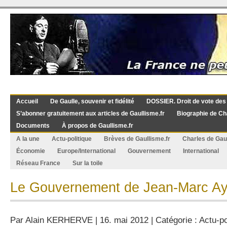
Accueil
De Gaulle, souvenir et fidélité
DOSSIER. Droit de vote des
S’abonner gratuitement aux articles de Gaullisme.fr
Biographie de Ch
Documents
À propos de Gaullisme.fr
A la une
Actu-politique
Brèves de Gaullisme.fr
Charles de Gau
Économie
Europe/International
Gouvernement
International
Réseau France
Sur la toile
Le Gouvernement de Jean-Marc Ay
Par
Alain KERHERVE
| 16. mai 2012 | Catégorie :
Actu-po