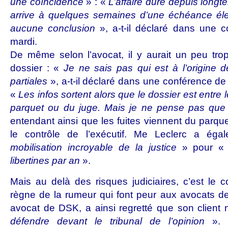
une coïncidence
» : «
L’affaire dure depuis long
arrive à quelques semaines d’une échéance élec
aucune conclusion
», a-t-il déclaré dans une 
mardi.
De même selon l’avocat, il y aurait un peu tro
dossier : «
Je ne sais pas qui est à l’origine de
partiales
», a-t-il déclaré dans une conférence de 
«
Les infos sortent alors que le dossier est entre 
parquet ou du juge. Mais je ne pense pas que 
entendant ainsi que les fuites viennent du parqu
le contrôle de l’exécutif. Me Leclerc a ég
mobilisation incroyable de la justice
» pour 
libertines par an
».
Mais au delà des risques judiciaires, c’est le c
règne de la rumeur qui font peur aux avocats d
avocat de DSK, a ainsi regretté que son client 
défendre devant le tribunal de l’opinion
». D