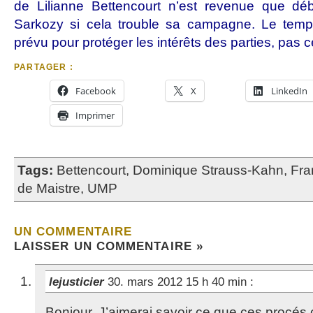
de Lilianne Bettencourt n’est revenue que dé
Sarkozy si cela trouble sa campagne. Le temps
prévu pour protéger les intérêts des parties, pas 
PARTAGER :
Facebook
X
LinkedIn
Imprimer
Tags:
Bettencourt
,
Dominique Strauss-Kahn
,
Fra
de Maistre
,
UMP
UN COMMENTAIRE
LAISSER UN COMMENTAIRE »
lejusticier
30. mars 2012 15 h 40 min
:
Bonjour, J’aimerai savoir ce que ces procés