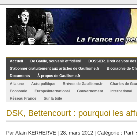
Accueil
De Gaulle, souvenir et fidélité
DOSSIER. Droit de vote des
S’abonner gratuitement aux articles de Gaullisme.fr
Biographie de Ch
Documents
À propos de Gaullisme.fr
A la une
Actu-politique
Brèves de Gaullisme.fr
Charles de Gau
Économie
Europe/International
Gouvernement
International
Réseau France
Sur la toile
DSK, Bettencourt : pourquoi les af
Par
Alain KERHERVE
| 28. mars 2012 | Catégorie :
Parti 