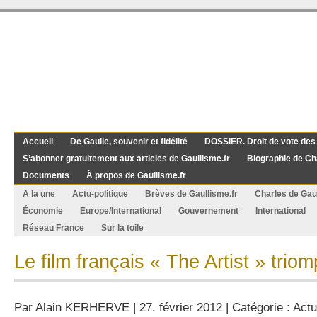
Accueil
De Gaulle, souvenir et fidélité
DOSSIER. Droit de vote des
S’abonner gratuitement aux articles de Gaullisme.fr
Biographie de Ch
Documents
À propos de Gaullisme.fr
A la une
Actu-politique
Brèves de Gaullisme.fr
Charles de Gau
Économie
Europe/International
Gouvernement
International
Réseau France
Sur la toile
Le film français « The Artist » tri
Par
Alain KERHERVE
| 27. février 2012 | Catégorie :
Actu