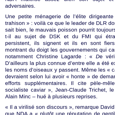
adversaires.
Une petite ménagerie de l’élite dirigean
trahison » : voilà ce que le leader de DLR d
sait bien, le mauvais poisson pourrit toujours
t-il au sujet de DSK et du FMI qui étra
persistent, ils signent et ils en sont fier
montrant du doigt les gouvernements qui caut
notamment Christine Lagarde : «
D
e vér
D’ailleurs la plus connue d’entre elle a été e
les noms d’oiseaux y passent. Même les « c
devraient selon lui avoir « honte » de dem
efforts supplémentaires. Il cite pèle-mê
socialiste caviar », Jean-Claude Trichet, l
Alain Minc – hué à plusieurs reprises.
« Il a virilisé son discours », remarque Davi
que NDA a « plutôt une réputation de genti