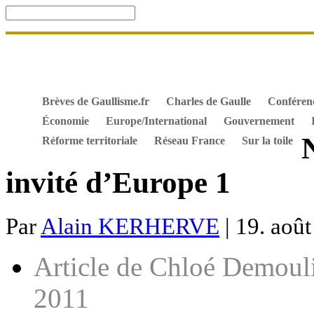
Accueil
De Gaulle, souvenir et fidélité
DOSSIER. Dro
Mes ouvrages
S’abonner gratuitement aux articles de 
Textes constitutionnels
Hommes de l’Histoire
Docum
Brèves de Gaullisme.fr
Charles de Gaulle
Conféren
Économie
Europe/International
Gouvernement
Réforme territoriale
Réseau France
Sur la toile
invité d’Europe 1
Par
Alain KERHERVE
| 19. août
Article de Chloé Demouli
2011