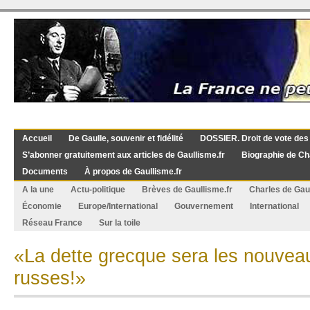
Accueil
De Gaulle, souvenir et fidélité
DOSSIER. Droit de vote des
S’abonner gratuitement aux articles de Gaullisme.fr
Biographie de Ch
Documents
À propos de Gaullisme.fr
A la une
Actu-politique
Brèves de Gaullisme.fr
Charles de Gau
Économie
Europe/International
Gouvernement
International
Réseau France
Sur la toile
«La dette grecque sera les nouve
russes!»