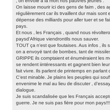
, on envoie à la mort nos pauvres jeunes .
On laisse mourir ici des gens de faim , des a
régulièrement car ils trvaillent dur mais sont e
dépense des milliards pour aller tuer et se fa
pays.
Et nous , les Français , quand nous révoltero
paysd’Afrique viendrontIls nous sauver.
TOUT ça n’est que foutaises. Aus infos , ils s
on a envoyé tant de bombes, tant de missil
GRIPPE ils comptaient et énuméraient les mort
se rendent iintéressants et gagnent bien leur 
fait vivre. Ils parlent de printemps en parlant
C’est minable. Je plains les peuples qui souf
envenime le mal au lieu de discuter , d’essaye
dialogue.
Je suis scandalisée que les Français accepte
guerre. Je ne suis pas fière pour mon pays!!!