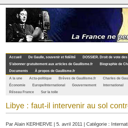
Accueil
De Gaulle, souvenir et fidélité
DOSSIER. Droit de vote des
S’abonner gratuitement aux articles de Gaullisme.fr
Biographie de Ch
Documents
À propos de Gaullisme.fr
A la une
Actu-politique
Brèves de Gaullisme.fr
Charles de Gau
Économie
Europe/International
Gouvernement
International
Réseau France
Sur la toile
Libye : faut-il intervenir au sol con
Par
Alain KERHERVE
| 5. avril 2011 | Catégorie :
Internat