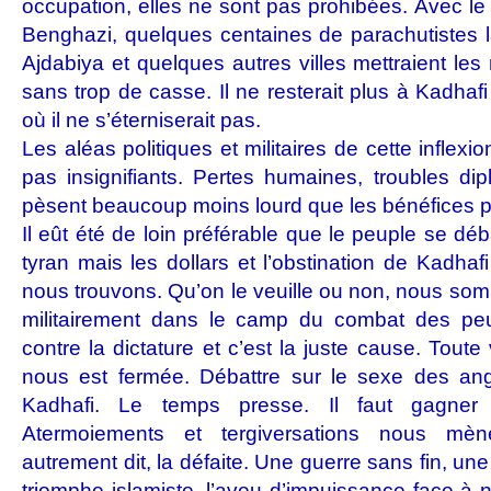
occupation, elles ne sont pas prohibées. Avec le 
Benghazi, quelques centaines de parachutistes l
Ajdabiya et quelques autres villes mettraient le
sans trop de casse. Il ne resterait plus à Kadhafi 
où il ne s’éterniserait pas.
Les aléas politiques et militaires de cette inflexi
pas insignifiants. Pertes humaines, troubles dip
pèsent beaucoup moins lourd que les bénéfices pr
Il eût été de loin préférable que le peuple se dé
tyran mais les dollars et l’obstination de Kadhaf
nous trouvons. Qu’on le veuille ou non, nous s
militairement dans le camp du combat des peup
contre la dictature et c’est la juste cause. Toute
nous est fermée. Débattre sur le sexe des ange
Kadhafi. Le temps presse. Il faut gagner c
Atermoiements et tergiversations nous mène
autrement dit, la défaite. Une guerre sans fin, un
triomphe islamiste, l’aveu d’impuissance face à no