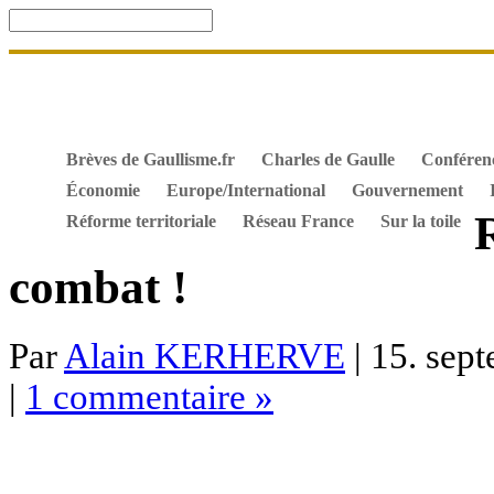
Accueil
De Gaulle, souvenir et fidélité
DOSSIER. Dro
Mes ouvrages
S’abonner gratuitement aux articles de 
Textes constitutionnels
Hommes de l’Histoire
Docum
Brèves de Gaullisme.fr
Charles de Gaulle
Conféren
Économie
Europe/International
Gouvernement
Réforme territoriale
Réseau France
Sur la toile
combat !
Par
Alain KERHERVE
| 15. sep
|
1 commentaire »