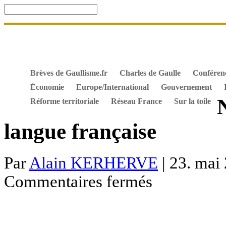
Accueil
De Gaulle, souvenir et fidélité
DOSSIER. Dro
Mes ouvrages
S’abonner gratuitement aux articles de 
Textes constitutionnels
Hommes de l’Histoire
Docum
Brèves de Gaullisme.fr
Charles de Gaulle
Conféren
Économie
Europe/International
Gouvernement
Réforme territoriale
Réseau France
Sur la toile
langue française
Par
Alain KERHERVE
| 23. mai 
sur
Commentaires fermés
Nicolas
Dupont-
Aignan
et
la
langue