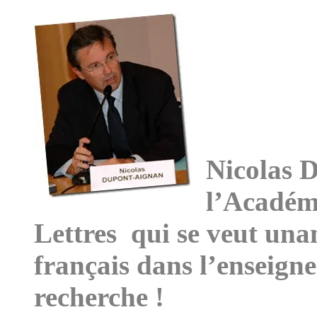
française
Nicolas 
l’Académi
Lettres qui se veut una
français dans l’enseigne
recherche !