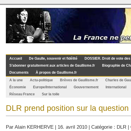
Accueil
De Gaulle, souvenir et fidélité
DOSSIER. Droit de vote des
S’abonner gratuitement aux articles de Gaullisme.fr
Biographie de Ch
Documents
À propos de Gaullisme.fr
A la une
Actu-politique
Brèves de Gaullisme.fr
Charles de Gau
Économie
Europe/International
Gouvernement
International
Réseau France
Sur la toile
DLR prend position sur la question 
Par
Alain KERHERVE
| 16. avril 2010 | Catégorie :
DLR
|