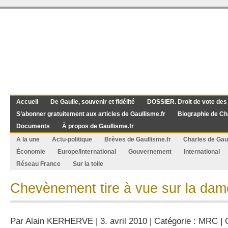
Accueil
De Gaulle, souvenir et fidélité
DOSSIER. Droit de vote des
S’abonner gratuitement aux articles de Gaullisme.fr
Biographie de Ch
Documents
À propos de Gaullisme.fr
A la une
Actu-politique
Brèves de Gaullisme.fr
Charles de Gau
Économie
Europe/International
Gouvernement
International
Réseau France
Sur la toile
Chevènement tire à vue sur la dam
Par
Alain KERHERVE
| 3. avril 2010 | Catégorie :
MRC
|