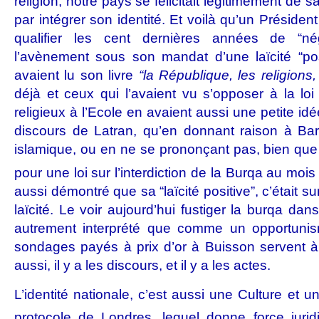
religion, notre pays se félicitait légitimement de sa 
par intégrer son identité. Et voilà qu’un Présiden
qualifier les cent dernières années de “né
l’avènement sous son mandat d’une laïcité “pos
avaient lu son livre
“la République, les religions,
déjà et ceux qui l’avaient vu s’opposer à la lo
religieux à l’Ecole en avaient aussi une petite id
discours de Latran, qu’en donnant raison à Ba
islamique, ou en ne se prononçant pas, bien que 
pour une loi sur l’interdiction de la Burqa au mois 
aussi démontré que sa “laïcité positive”, c’était 
laïcité. Le voir aujourd’hui fustiger la burqa dan
autrement interprété que comme un opportunism
sondages payés à prix d’or à Buisson servent à
aussi, il y a les discours, et il y a les actes.
L’identité nationale, c’est aussi une Culture et u
protocole de Londres, lequel donne force jur