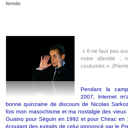
sur
fermés
Sarkozy,
faux-
monnayeur
de
l’identité
nationale
« Il ne faut pas a
notre identité ;
coutumes ». (Pierr
Pendant la campa
2007, Internet m’
bonne quinzaine de discours de Nicolas Sarkozy
fois mon masochisme et ma nostalgie des vieux d
Guaino pour Séguin en 1992 et pour Chirac en 1
écoutant des extraits de celui prononcé par le P