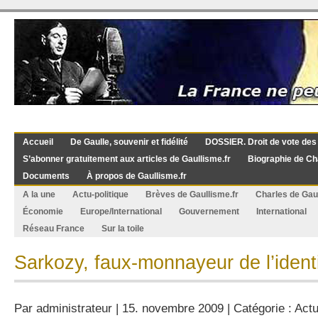
Accueil
De Gaulle, souvenir et fidélité
DOSSIER. Droit de vote des
S’abonner gratuitement aux articles de Gaullisme.fr
Biographie de Ch
Documents
À propos de Gaullisme.fr
A la une
Actu-politique
Brèves de Gaullisme.fr
Charles de Gau
Économie
Europe/International
Gouvernement
International
Réseau France
Sur la toile
Sarkozy, faux-monnayeur de l’identi
Par
administrateur
| 15. novembre 2009 | Catégorie :
Actu