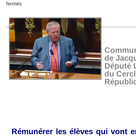
sur
fermés
Je
vais
à
l’école…
Communi
de Jacq
Député 
du Cercl
Républi
Rémunérer les élèves qui vont en