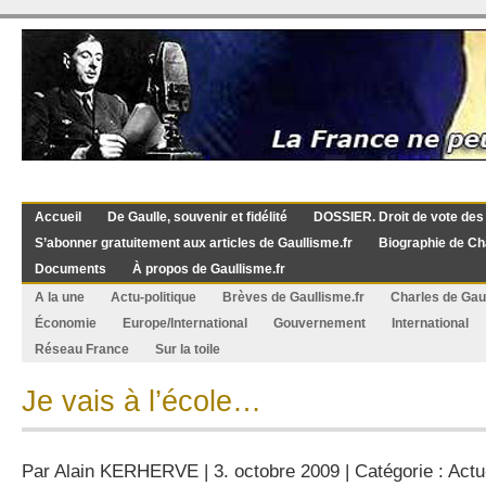
Accueil
De Gaulle, souvenir et fidélité
DOSSIER. Droit de vote des
S’abonner gratuitement aux articles de Gaullisme.fr
Biographie de Ch
Documents
À propos de Gaullisme.fr
A la une
Actu-politique
Brèves de Gaullisme.fr
Charles de Gau
Économie
Europe/International
Gouvernement
International
Réseau France
Sur la toile
Je vais à l’école…
Par
Alain KERHERVE
| 3. octobre 2009 | Catégorie :
Actu