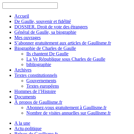
Accueil
De Gaulle, souvenir et fidélité
DOSSIER. Droit de vote des étrangers
Général de Gaulle, sa biographie
Mes ouvrages
S’abonner gratuitement aux articles de Gaullisme.fr
Biographie de Charles de Gaulle
Ils chantent De Gaulle
La Ve République sous Charles de Gaulle
bibliographie
Archives
Textes constitutionnels
Gouvernements
Textes européens
Hommes de l’Histoire
Documents
À propos de Gaullisme.fr
Abonnez-vous gratuitement à Gaullisme.fr
Nombre de visites annuelles sur Gaullisme.fr
A la une
Actu-politique
Brèves de Gaullisme.fr