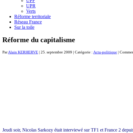
UPF
UPR
Verts
Réforme territoriale
Réseau France
Sur la toile
Réforme du capitalisme
Par
Alain KERHERVE
| 25. septembre 2009 | Catégorie :
Actu-politique
|
Comment
Jeudi soir, Nicolas Sarkozy était interviewé sur TF1 et France 2 depuis