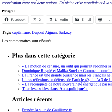
coopération entre nos deux nations. En pleine crise mondiale et à la v
Partager :
Facebook
X
LinkedIn
E-mail
Impr
Tags:
capitalisme
,
Dupont-Aignan
,
Sarkozy
Les commentaires sont clôturés
Plus dans cette catégorie
« La motion de censure, un outil qui pourrait redonner la 
Dominique Reynié et Malika Sorel : « Comment contrôler
La France est une grande puissance mais les Français ne 
Libres réflexions en défense de l’article 49, alinéa 3 de l
« La reconquête de notre souveraineté énergétique passer
Tous les articles dans 'Actu-politique' »
Articles récents
Prendre la suite de Gaullisme.fr