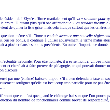
 le résident de l’Elysée affirme martialement qu’il va « se
battre pour q
le croire. D’autant plus qu’il ose affirmer que «
les paradis fiscaux, c
ent de quitter la liste grise, mais cela indique surtout que les critères 
la question même s’il affirme «
vouloir inventer une nouvelle réglement
fs. Sur les bonus, il continue à utiliser abusivement le terme malus al
rait à piocher dans les bonus précédents. En outre, l’importance donnée
tualité nationale. Pour être honnête, il a su se montrer un peu moins
ement et cherchait à faire preuve de pédagogie, ce qui pouvait donner u
son discours.
nsé par une (énième) baisse d’impôt. S’il a bien défendu la taxe en sou
usement souligner qu’elle est beaucoup trop partielle pour ne pas être p
se….
affirmant que ce n’est que quand le chômage baissera que l’on pourra par
duction du nombre de fonctionnaires comme brevet de respectabilité, il 