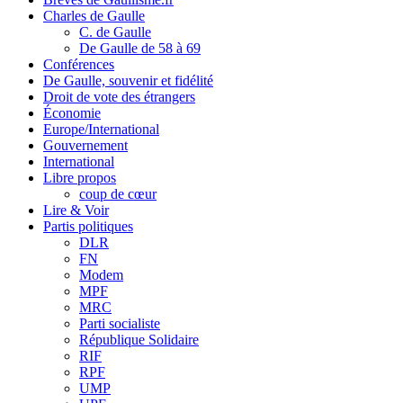
Charles de Gaulle
C. de Gaulle
De Gaulle de 58 à 69
Conférences
De Gaulle, souvenir et fidélité
Droit de vote des étrangers
Économie
Europe/International
Gouvernement
International
Libre propos
coup de cœur
Lire & Voir
Partis politiques
DLR
FN
Modem
MPF
MRC
Parti socialiste
République Solidaire
RIF
RPF
UMP