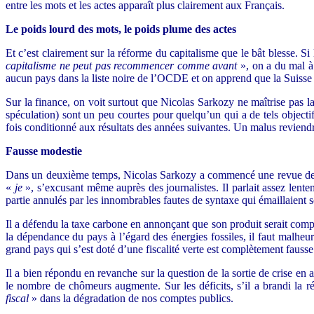
entre les mots et les actes apparaît plus clairement aux Français.
Le poids lourd des mots, le poids plume des actes
Et c’est clairement sur la réforme du capitalisme que le bât blesse. Si
capitalisme ne peut pas recommencer comme avant
», on a du mal à 
aucun pays dans la liste noire de l’OCDE et on apprend que la Suisse vi
Sur la finance, on voit surtout que Nicolas Sarkozy ne maîtrise pas 
spéculation) sont un peu courtes pour quelqu’un qui a de tels objecti
fois conditionné aux résultats des années suivantes. Un malus reviend
Fausse modestie
Dans un deuxième temps, Nicolas Sarkozy a commencé une revue de l’ac
«
je
», s’excusant même auprès des journalistes. Il parlait assez lent
partie annulés par les innombrables fautes de syntaxe qui émaillaient 
Il a défendu la taxe carbone en annonçant que son produit serait compe
la dépendance du pays à l’égard des énergies fossiles, il faut malheure
grand pays qui s’est doté d’une fiscalité verte est complètement faus
Il a bien répondu en revanche sur la question de la sortie de crise en 
le nombre de chômeurs augmente. Sur les déficits, s’il a brandi la ré
fiscal
» dans la dégradation de nos comptes publics.