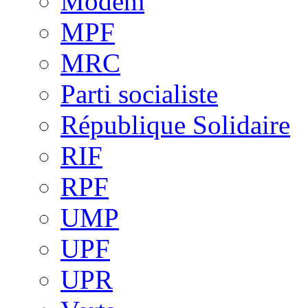
Modem
MPF
MRC
Parti socialiste
République Solidaire
RIF
RPF
UMP
UPF
UPR