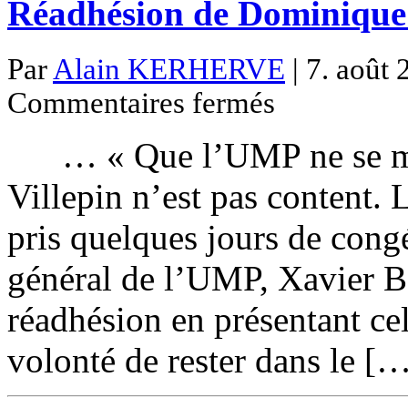
Réadhésion de Dominique
Par
Alain KERHERVE
| 7. août 
sur
Commentaires fermés
Réadhésion
de
Dominique
… « Que l’UMP ne se mé
de
Villepin
à
Villepin n’est pas content. 
l’UMP…
pris quelques jours de congé
général de l’UMP, Xavier B
réadhésion en présentant ce
volonté de rester dans le [