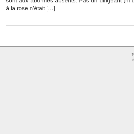
sont aux abonnés absents. Pas un dirigeant (ni u
à la rose n’était […]
T
©