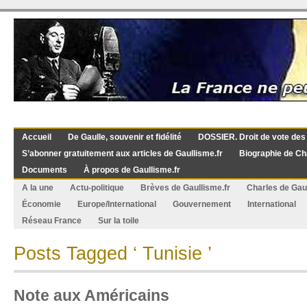
Accueil
De Gaulle, souvenir et fidélité
DOSSIER. Droit de vote des
S’abonner gratuitement aux articles de Gaullisme.fr
Biographie de Ch
Documents
À propos de Gaullisme.fr
A la une
Actu-politique
Brèves de Gaullisme.fr
Charles de Gau
Économie
Europe/International
Gouvernement
International
Réseau France
Sur la toile
Posts Tagged ‘ Tunisie ’
Note aux Américains