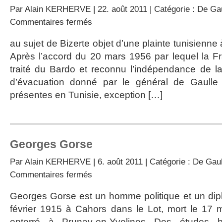
Par
Alain KERHERVE
| 22. août 2011 | Catégorie :
De Gau
sur
Commentaires fermés
Note
aux
au sujet de Bizerte objet d’une plainte tunisienne 
Américains
Après l’accord du 20 mars 1956 par lequel la F
traité du Bardo et reconnu l’indépendance de la 
d’évacuation donné par le général de Gaulle 
présentes en Tunisie, exception […]
Georges Gorse
Par
Alain KERHERVE
| 6. août 2011 | Catégorie :
De Gaul
sur
Commentaires fermés
Georges
Gorse
Georges Gorse est un homme politique et un dipl
février 1915 à Cahors dans le Lot, mort le 17 m
enterré à Prunay-en-Yvelines Des études bri