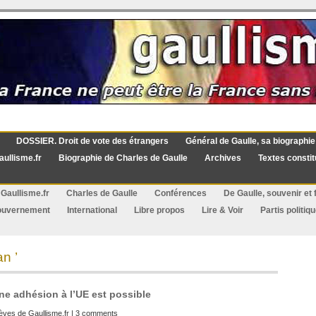
DOSSIER. Droit de vote des étrangers
Général de Gaulle, sa biographie
aullisme.fr
Biographie de Charles de Gaulle
Archives
Textes constit
Gaullisme.fr
Charles de Gaulle
Conférences
De Gaulle, souvenir et f
ouvernement
International
Libre propos
Lire & Voir
Partis politiq
n ’
e adhésion à l’UE est possible
èves de Gaullisme.fr
|
3 comments