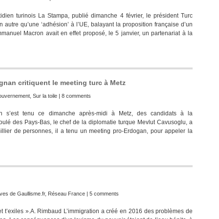
idien turinois La Stampa, publié dimanche 4 février, le président Turc
 autre qu’une ‘adhésion’ à l’UE, balayant la proposition française d’un
mmanuel Macron avait en effet proposé, le 5 janvier, un partenariat à la
gnan critiquent le meeting turc à Metz
ouvernement
,
Sur la toile
|
8 comments
an s’est tenu ce dimanche après-midi à Metz, des candidats à la
 Refoulé des Pays-Bas, le chef de la diplomatie turque Mevlut Cavusoglu, a
llier de personnes, il a tenu un meeting pro-Erdogan, pour appeler la
ves de Gaullisme.fr
,
Réseau France
|
5 comments
 et t’exiles ».A. Rimbaud L’immigration a créé en 2016 des problèmes de