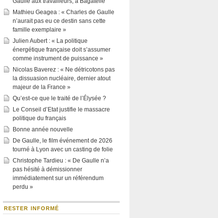
Gaulle aux travailleurs, à Bagatelle
Mathieu Geagea : « Charles de Gaulle
n’aurait pas eu ce destin sans cette
famille exemplaire »
Julien Aubert : « La politique
énergétique française doit s’assumer
comme instrument de puissance »
Nicolas Baverez : « Ne détricotons pas
la dissuasion nucléaire, dernier atout
majeur de la France »
Qu’est-ce que le traité de l’Élysée ?
Le Conseil d’Etat justifie le massacre
politique du français
Bonne année nouvelle
De Gaulle, le film événement de 2026
tourné à Lyon avec un casting de folie
Christophe Tardieu : « De Gaulle n’a
pas hésité à démissionner
immédiatement sur un référendum
perdu »
RESTER INFORMÉ