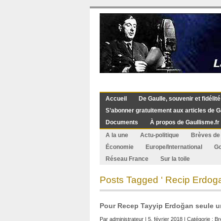
Accueil
De Gaulle, souvenir et fidélité
S’abonner gratuitement aux articles de G
Documents
À propos de Gaullisme.fr
A la une
Actu-politique
Brèves de 
Économie
Europe/International
G
Réseau France
Sur la toile
Posts Tagged ‘ Recip Erdoga
Pour Recep Tayyip Erdoğan seule un
Par
administrateur
| 5. février 2018 | Catégorie :
Br