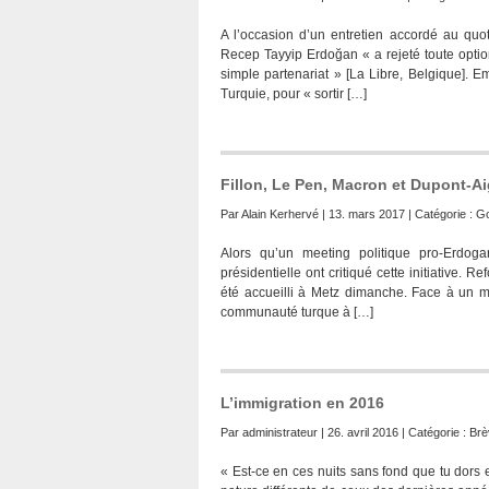
A l’occasion d’un entretien accordé au quot
Recep Tayyip Erdoğan « a rejeté toute option
simple partenariat » [La Libre, Belgique]. E
Turquie, pour « sortir […]
Fillon, Le Pen, Macron et Dupont-Ai
Par
Alain Kerhervé
| 13. mars 2017 | Catégorie :
G
Alors qu’un meeting politique pro-Erdog
présidentielle ont critiqué cette initiative.
été accueilli à Metz dimanche. Face à un mi
communauté turque à […]
L’immigration en 2016
Par
administrateur
| 26. avril 2016 | Catégorie :
Brè
« Est-ce en ces nuits sans fond que tu dors