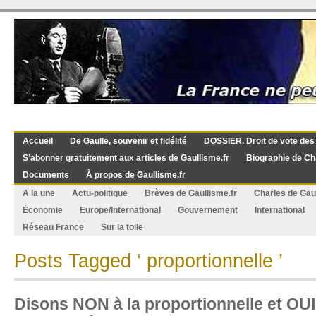
Accueil
De Gaulle, souvenir et fidélité
DOSSIER. Droit de vote des
S’abonner gratuitement aux articles de Gaullisme.fr
Biographie de Ch
Documents
À propos de Gaullisme.fr
A la une
Actu-politique
Brèves de Gaullisme.fr
Charles de Gau
Économie
Europe/International
Gouvernement
International
Réseau France
Sur la toile
Posts Tagged ‘ proportionnelle ’
Disons NON à la proportionnelle et OUI 