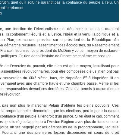
rutin, quel qu’il soit, ne garantit pas la confiance du peuple à l’élu. Un
ent le réformer.
t)
e, une fonction de l’électoralisme ; et dénoncer ce qu’elles auraient
. Ils confondent l’équité et la justice, l’idéal et la vertu, la politique et la
 au Plan, exerce une pression sur le président de la République afin
. Sa démarche recueille l’assentiment des écologistes, du Rassemblement
a France insoumise. Le président du MoDem y voit un moyen de restaurer
politiques. Or, rien dans l’histoire de France ne confirme ce postulat.
e de l’exercice du pouvoir, elle n’en est qu’un moyen, insuffisant pour
s assemblées révolutionnaires, pour être composées d’élus, n’en ont pas
e
er
aux souverains du XIX
siècle, tous, de Napoléon I
à Napoléon III en
ouvernaient avec une chambre haute et une chambre basse. Même si les
nt responsables devant ces dernières. Cela n’a permis à aucun d’entre
ne révolution.
pas non plus le maréchal Pétain d’obtenir les pleins pouvoirs. Ces
 la proportionnelle, démontrent que les élections, peu importe la nature
onfiance d’un peuple à l’endroit d’un prince. Si tel était le cas, comment
este, cette règle s’applique à l’Ancien Régime avec plus de force encore.
ajoute un fait négligé par les défenseurs de la proportionnelle, laquelle
. Pourtant, une des premières leçons dispensées en cours de droit