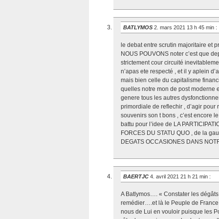
BATLYMOS
2. mars 2021 13 h 45 min
:
le debat entre scrutin majoritaire e
NOUS POUVONS noter c’est que depuis
strictement cour circuité inevitableme
n’apas ete respecté , et il y aplein 
mais bien celle du capitalisme financ
quelles notre mon de post moderne est 
genere tous les autres dysfonctionnem
primordiale de reflechir , d’agir pour 
souvenirs son t bons , c’est encore le
battu pour l’idee de LA PARTICI
FORCES DU STATU QUO , de la ga
DEGATS OCCASIONES DANS NOT
BAERTJC
4. avril 2021 21 h 21 min
:
A Batlymos…. « Constater les dégâts 
remédier….et là le Peuple de France 
nous de Lui en vouloir puisque les Po