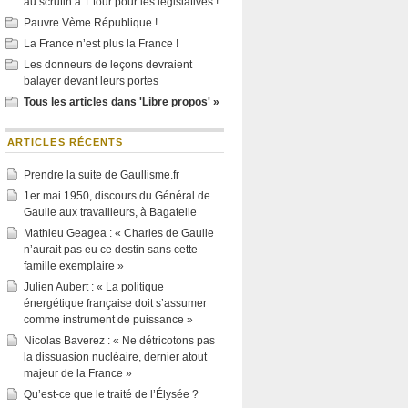
au scrutin à 1 tour pour les législatives !
Pauvre Vème République !
La France n’est plus la France !
Les donneurs de leçons devraient
balayer devant leurs portes
Tous les articles dans 'Libre propos' »
ARTICLES RÉCENTS
Prendre la suite de Gaullisme.fr
1er mai 1950, discours du Général de
Gaulle aux travailleurs, à Bagatelle
Mathieu Geagea : « Charles de Gaulle
n’aurait pas eu ce destin sans cette
famille exemplaire »
Julien Aubert : « La politique
énergétique française doit s’assumer
comme instrument de puissance »
Nicolas Baverez : « Ne détricotons pas
la dissuasion nucléaire, dernier atout
majeur de la France »
Qu’est-ce que le traité de l’Élysée ?