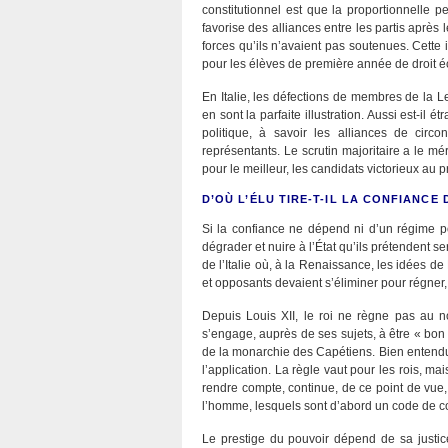
constitutionnel est que la proportionnelle 
favorise des alliances entre les partis après 
forces qu’ils n’avaient pas soutenues. Cett
pour les élèves de première année de droit é
En Italie, les défections de membres de la L
en sont la parfaite illustration. Aussi est-il
politique, à savoir les alliances de circo
représentants. Le scrutin majoritaire a le m
pour le meilleur, les candidats victorieux au p
D’OÙ L’ÉLU TIRE-T-IL LA CONFIANCE 
Si la confiance ne dépend ni d’un régime po
dégrader et nuire à l’État qu’ils prétendent ser
de l’Italie où, à la Renaissance, les idées de
et opposants devaient s’éliminer pour régner
Depuis Louis XII, le roi ne règne pas au no
s’engage, auprès de ses sujets, à être « bon »
de la monarchie des Capétiens. Bien entendu, i
l’application. La règle vaut pour les rois, m
rendre compte, continue, de ce point de vue,
l’homme, lesquels sont d’abord un code de co
Le prestige du pouvoir dépend de sa justice,