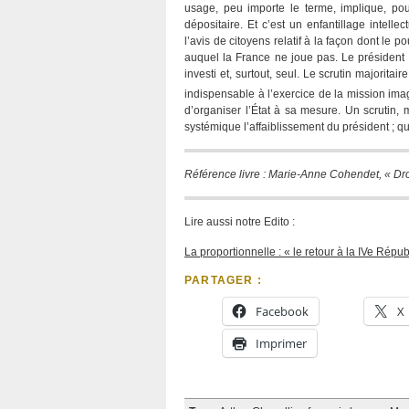
usage, peu importe le terme, implique, pou
dépositaire. Et c’est un enfantillage intelle
l’avis de citoyens relatif à la façon dont le 
auquel la France ne joue pas. Le président 
investi et, surtout, seul. Le scrutin majorita
indispensable à l’exercice de la mission imag
d’organiser l’État à sa mesure. Un scrutin,
systémique l’affaiblissement du président ; qu
Référence livre : Marie-Anne Cohendet, « Droi
Lire aussi notre Edito :
La proportionnelle : « le retour à la IVe Répu
PARTAGER :
Facebook
X
Imprimer