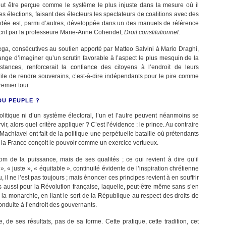
peut être perçue comme le système le plus injuste dans la mesure où il
les élections, faisant des électeurs les spectateurs de coalitions avec des
e idée est, parmi d’autres, développée dans un des manuels de référence
crit par la professeure Marie-Anne Cohendet,
Droit constitutionnel
.
ega, consécutives au soutien apporté par Matteo Salvini à Mario Draghi,
 étrange d’imaginer qu’un scrutin favorable à l’aspect le plus mesquin de la
nstances, renforcerait la confiance des citoyens à l’endroit de leurs
érite de rendre souverains, c’est-à-dire indépendants pour le pire comme
remier tour.
DU PEUPLE ?
litique ni d’un système électoral, l’un et l’autre peuvent néanmoins se
vir, alors quel critère appliquer ? C’est l’évidence : le prince. Au contraire
 Machiavel ont fait de la politique une perpétuelle bataille où prétendants
, la France conçoit le pouvoir comme un exercice vertueux.
m de la puissance, mais de ses qualités ; ce qui revient à dire qu’il
, « juste », « équitable », continuité évidente de l’inspiration chrétienne
l ne l’est pas toujours ; mais énoncer ces principes revient à en souffrir
ais aussi pour la Révolution française, laquelle, peut-être même sans s’en
 la monarchie, en liant le sort de la République au respect des droits de
nduite à l’endroit des gouvernants.
 de ses résultats, pas de sa forme. Cette pratique, cette tradition, cet