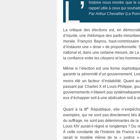
L’
histoire nous montre que le sc
rappel utile à ceux qui souhait
Par Arthur Chevallier
(Le Poin
La critique des élections est, en démocrati
d’injuste, une rhétorique des partis minoritaires
morale. François Bayrou, haut-commissaire
d’instaurer une « dose » de proportionnelle
national et, dans une certaine mesure, de L
la confiance entre les citoyens et les hommes 
Même si l’élection est une forme sophistiqué
garantir la pérennité d’un gouvernement. Le
moins été un facteur d’instabilité. Quant 
passant par Charles X et Louis-Philippe, g
gouvernements n’étaient pas systématiqueme
eux d’échapper soit à une abdication soit à u
e
Quant à la III
République, elle n’empêcha 
exemples, qui ne sont pas directement liés à
du suffrage, ne sont pas déterminantes de la c
Louis XIV aurait-il régné si longtemps ? Du r
À cette constante de l’histoire de France s’
serait le modèle même de la « justice »