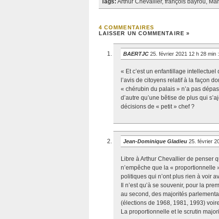
Tags:
Arthur Chevallier
,
françois bayrou
,
Mar
4 COMMENTAIRES
LAISSER UN COMMENTAIRE »
BAERTJC
25. février 2021 12 h 28 min
:
« Et c’est un enfantillage intellectuel
l’avis de citoyens relatif à la façon 
« chérubin du palais » n’a pas dépas
d’autre qu’une bêtise de plus qui s’a
décisions de « petit » chef ?
Jean-Dominique Gladieu
25. février 
Libre à Arthur Chevallier de penser que
n’empêche que la « proportionnelle » 
politiques qui n’ont plus rien à voir a
Il n’est qu’à se souvenir, pour la pre
au second, des majorités parlementa
(élections de 1968, 1981, 1993) voire
La proportionnelle et le scrutin majo