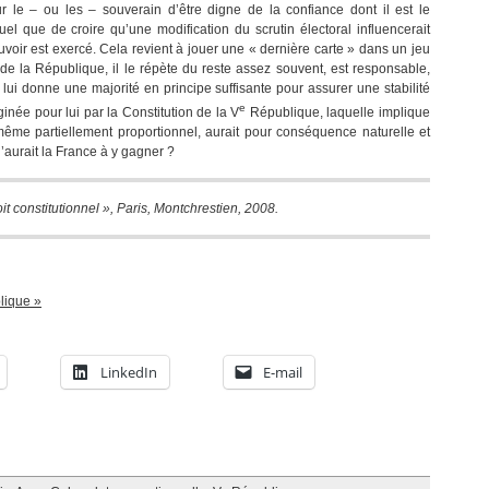
r le – ou les – souverain d’être digne de la confiance dont il est le
ctuel que de croire qu’une modification du scrutin électoral influencerait
pouvoir est exercé. Cela revient à jouer une « dernière carte » dans un jeu
de la République, il le répète du reste assez souvent, est responsable,
ire lui donne une majorité en principe suffisante pour assurer une stabilité
e
inée pour lui par la Constitution de la V
République, laquelle implique
 même partiellement proportionnel, aurait pour conséquence naturelle et
’aurait la France à y gagner ?
t constitutionnel », Paris, Montchrestien, 2008.
blique »
LinkedIn
E-mail