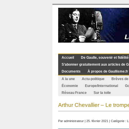
Accueil
De Gaulle, souvenir et fidélité
S’abonner gratuitement aux articles de G
Documents
À propos de Gaullisme.fr
A la une
Actu-politique
Brèves de 
Économie
Europe/International
G
Réseau France
Sur la toile
Arthur Chevallier – Le trompe
Par
administrateur
| 25. février 2021 | Catégorie :
L