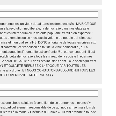
t proportinnel est un vieux debat dans les democratieSs . MAIS CE QUE
 la revolution neoliberale, la democratie dans nos etats aete
nt:::: les referendum ou la volonté populaire s’etait bien exprimee ;
d’autres exemples ou ce n’est pas la volonte du peuple qui s’impose
iarise et mon dialise .aINSI DONC à l’origine de toutes les crises aux
confronte, cet l’abolition de fait de la vraie democratie , qui a
ent auquelles l’ humanite est confronte !!! et par consequent , il est
retablir cette democratie à tous les niveau de la societe !!! et si mes
 General De Gaulle qui dans ses intuitions dont il a le secret qui s’est
PATION ET QUI A ETE REFUSEE 0 L4EPOQUE PAR TOUTES LES
uche à la droite . ET NOUS CONSTATONS AUJOURDHUI TOUS LES
RE GOUVERNANCE MODERNE §§§§
est une chose salutaire à condition de se donner les moyens d’y
est particulièrement responsable de ce qui nous arrive ,mais loin de
liticards à la mode « Chérubin du Palais » Lui font prendre à tour de