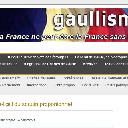
DOSSIER. Droit de vote des étrangers
Général de Gaulle, sa biographie
aullisme.fr
Biographie de Charles de Gaulle
Archives
Textes constit
Gaullisme.fr
Charles de Gaulle
Conférences
De Gaulle, souvenir et f
ouvernement
International
Libre propos
Lire & Voir
Partis politiq
-l’œil du scrutin proportionnel
ibre propos
|
4 comments