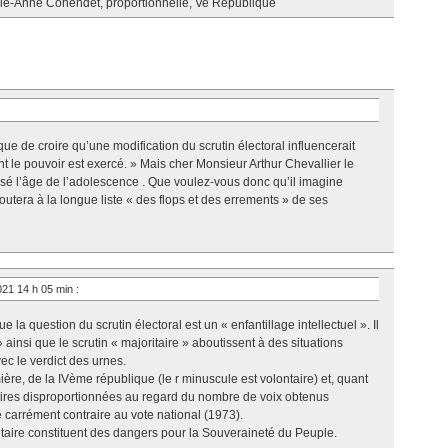
ie-Anne Cohendet
,
proportionnelle
,
Ve République
 que de croire qu’une modification du scrutin électoral influencerait
dont le pouvoir est exercé. » Mais cher Monsieur Arthur Chevallier le
sé l’âge de l’adolescence . Que voulez-vous donc qu’il imagine
joutera à la longue liste « des flops et des errements » de ses
2021 14 h 05 min
:
 la question du scrutin électoral est un « enfantillage intellectuel ». Il
ainsi que le scrutin « majoritaire » aboutissent à des situations
vec le verdict des urnes.
mière, de la IVème république (le r minuscule est volontaire) et, quant
ires disproportionnées au regard du nombre de voix obtenus
 carrément contraire au vote national (1973).
ritaire constituent des dangers pour la Souveraineté du Peuple.